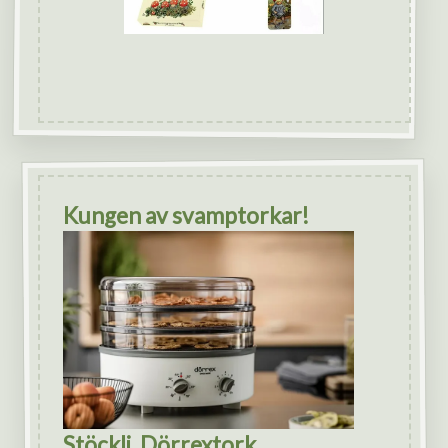
Kungen av svamptorkar!
Stöckli, Dörrextork.