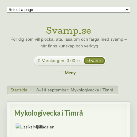
Svamp.se
För dig som vill plocka, äta, läsa om och färga med svamp –
här finns kunskap och verktyg
Varukorgen:
0.00
kr
0 varor
Meny
Startsida
8–14 september: Mykologivecka i Timrå
>
Mykologivecka i Timrå