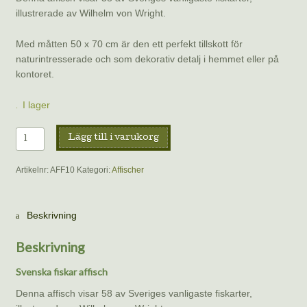
illustrerade av Wilhelm von Wright.
Med måtten 50 x 70 cm är den ett perfekt tillskott för
naturintresserade och som dekorativ detalj i hemmet eller på
kontoret.
I lager
Affisch
Lägg till i varukorg
–
Svenska
Artikelnr:
AFF10
Kategori:
Affischer
fiskar
mängd
Beskrivning
Beskrivning
Svenska fiskar affisch
Denna affisch visar 58 av Sveriges vanligaste fiskarter,