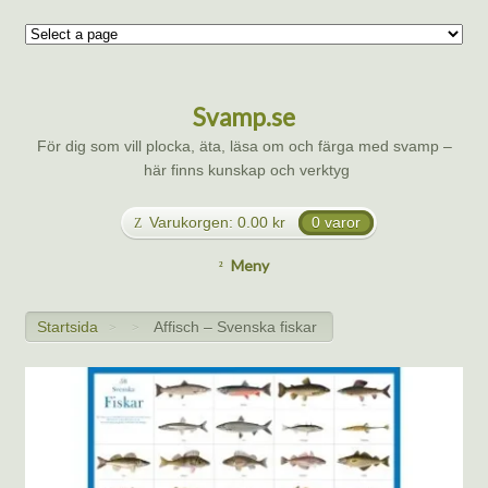
Svamp.se
För dig som vill plocka, äta, läsa om och färga med svamp –
här finns kunskap och verktyg
Varukorgen:
0.00
kr
0 varor
Meny
Startsida
Affisch – Svenska fiskar
>
>