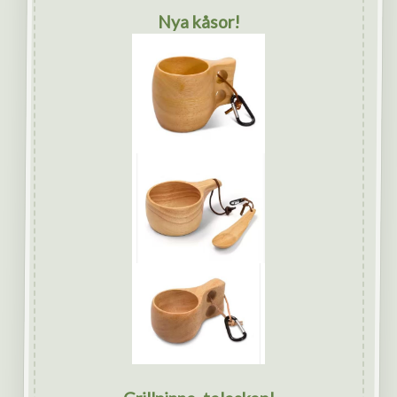
Nya kåsor!