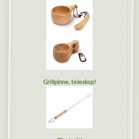
Grillpinne, teleskop!