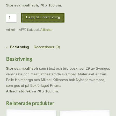
Stor svampaffisch, 70 x 100 cm.
Affisch
Lägg till i varukorg
(stor)
–
Artikelnr:
AFF9
Kategori:
Affischer
Goda
matsvampar
(Holmberg/Krikorev)
Beskrivning
Recensioner (0)
mängd
Beskrivning
Stor svampaffisch
som i text och bild beskriver 29 av Sveriges
vanligaste och mest lättbestämda svampar. Materialet är från
Pelle Holmbergs och Mikael Krikorevs bok Nybörjarsvampar,
som ges ut på Bokförlaget Prisma.
Affischstorlek ca 70 x 100 cm.
Relaterade produkter