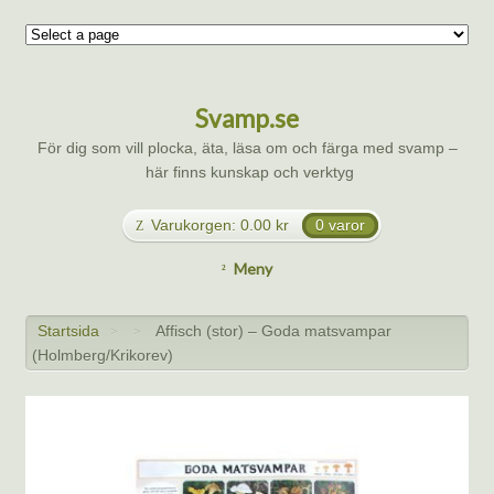
Svamp.se
För dig som vill plocka, äta, läsa om och färga med svamp –
här finns kunskap och verktyg
Varukorgen:
0.00
kr
0 varor
Meny
Startsida
Affisch (stor) – Goda matsvampar
>
>
(Holmberg/Krikorev)