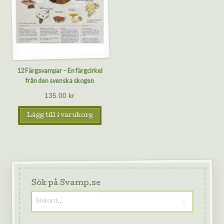
12 Färgsvampar – En färgcirkel
från den svenska skogen
135.00
kr
Lägg till i varukorg
Sök på Svamp.se