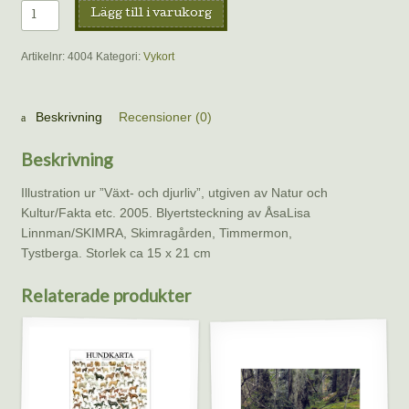
Vykort
Lägg till i varukorg
-
Kaniner
Artikelnr:
4004
Kategori:
Vykort
å
kål
mängd
Beskrivning
Recensioner (0)
Beskrivning
Illustration ur ”Växt- och djurliv”, utgiven av Natur och
Kultur/Fakta etc. 2005. Blyertsteckning av ÅsaLisa
Linnman/SKIMRA, Skimragården, Timmermon,
Tystberga. Storlek ca 15 x 21 cm
Relaterade produkter