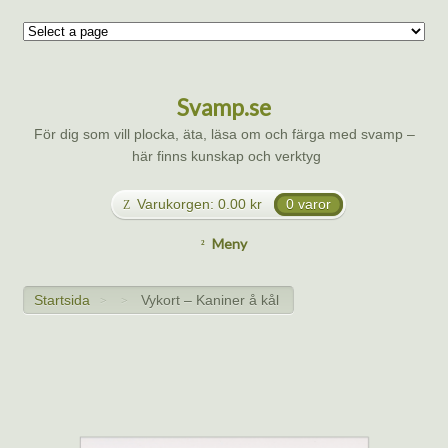
Svamp.se
För dig som vill plocka, äta, läsa om och färga med svamp –
här finns kunskap och verktyg
Varukorgen:
0.00
kr
0 varor
Meny
Startsida
Vykort – Kaniner å kål
>
>