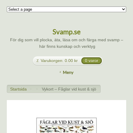
Svamp.se
För dig som vill plocka, äta, läsa om och färga med svamp –
här finns kunskap och verktyg
Varukorgen:
0.00
kr
0 varor
Meny
Startsida
Vykort – Fåglar vid kust & sjö
>
>