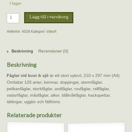
I lager
Vykort
Lägg till i varukorg
–
Fåglar
Artikelnr:
4028
Kategori:
Vykort
vid
kust
&
Beskrivning
Recensioner (0)
sjö
mängd
Beskrivning
Fåglar vid kust
sjö
är ett stort vykort, 210 x 297 mm (A4).
&
Omfattar 125 arter; lommar, doppingar, stormfåglar,
pelikanfåglar, storkfåglar, andfåglar, rovfåglar, rallfåglar,
vadarfåglar, måsfåglar, alkor, blåkråkfåglar, hackspettar,
tättingar, ugglor och fälthöns.
Relaterade produkter