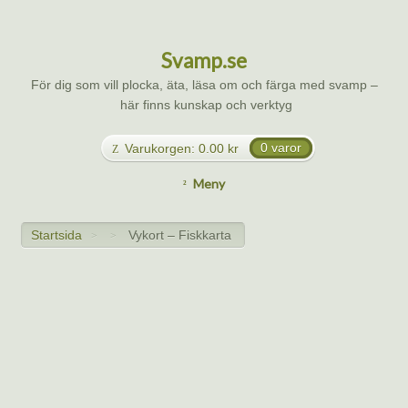
Svamp.se
För dig som vill plocka, äta, läsa om och färga med svamp –
här finns kunskap och verktyg
Varukorgen:
0.00
kr
0 varor
Meny
Startsida
Vykort – Fiskkarta
>
>