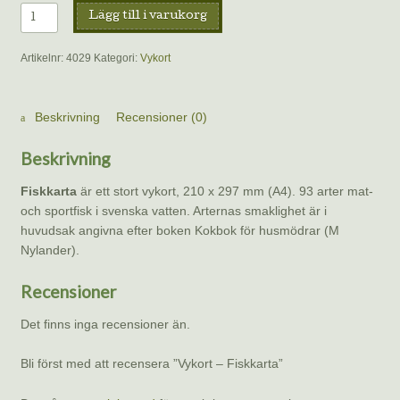
Vykort
Lägg till i varukorg
–
Fiskkarta
Artikelnr:
4029
Kategori:
Vykort
mängd
Beskrivning
Recensioner (0)
Beskrivning
Fiskkarta
är ett stort vykort, 210 x 297 mm (A4). 93 arter mat-
och sportfisk i svenska vatten. Arternas smaklighet är i
huvudsak angivna efter boken Kokbok för husmödrar (M
Nylander).
Recensioner
Det finns inga recensioner än.
Bli först med att recensera ”Vykort – Fiskkarta”