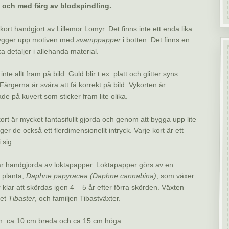
a och med färg av blodspindling.
kort handgjort av Lillemor Lomyr. Det finns inte ett enda lika.
bygger upp motiven med
svamppapper
i botten. Det finns en
a detaljer i allehanda material.
inte allt fram på bild. Guld blir t.ex. platt och glitter syns
Färgerna är svåra att få korrekt på bild. Vykorten är
de på kuvert som sticker fram lite olika.
kort är mycket fantasifullt gjorda och genom att bygga upp lite
er de också ett flerdimensionellt intryck. Varje kort är ett
 sig.
r handgjorda av loktapapper. Loktapapper görs av en
 planta,
Daphne papyracea (Daphne cannabina)
, som växer
 klar att skördas igen 4 – 5 år efter förra skörden. Växten
tet
Tibaster
, och familjen Tibastväxter.
n: ca 10 cm breda och ca 15 cm höga.