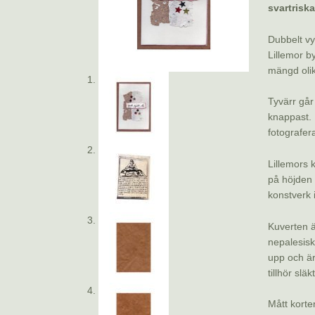
svartrisk
Dubbelt vy
Lillemor 
mängd olik
Tyvärr går 
knappast. 
fotografera
Lillemors 
på höjden g
konstverk i
Kuverten ä
nepalesisk
upp och är
tillhör släk
Mått korte