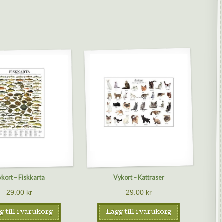
kort – Fiskkarta
Vykort – Kattraser
29.00
kr
29.00
kr
 till i varukorg
Lägg till i varukorg