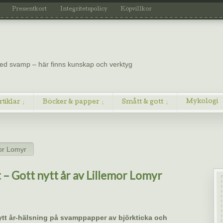
Presentkort
Integritetspolicy
Köpvillkor
 med svamp – här finns kunskap och verktyg
Mykologi
rtiklar
Böcker & papper
Smått & gott
mor Lomyr
 – Gott nytt år av Lillemor Lomyr
ytt år-hälsning på svamppapper av björkticka och