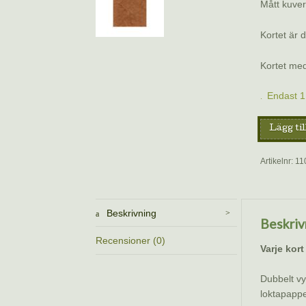
Mått kuver
Kortet är 
Kortet med
Endast 1 
Vykort
Lägg til
–
Gott
Artikelnr:
11
nytt
år
av
Beskrivning
Lillemor
Beskriv
Lomyr
Recensioner (0)
mängd
Varje kort
Dubbelt vy
loktapappe