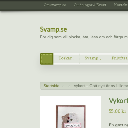
Om svamp.se
Guidningar & Event
Kontakt
Svamp.se
För dig som vill plocka, äta, läsa om och färga
Torkar
Svamp
Friluftsa
Startsida
Vykort – Gott nytt år av Lille
>
>
Vykort
55.00
kr
En gott n