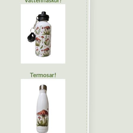
Vattenflaskor!
Termosar!