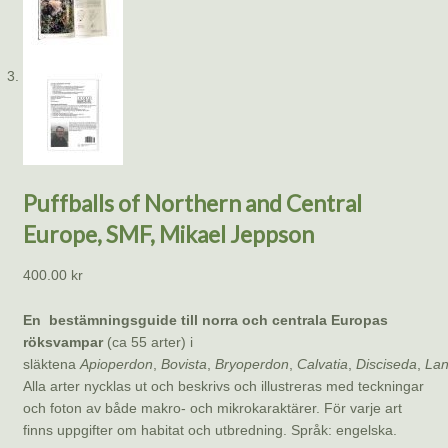
Puffballs of Northern and Central
Europe, SMF, Mikael Jeppson
400.00
kr
En bestämningsguide till norra och centrala Europas
röksvampar
(ca 55 arter) i
släktena
Apioperdon
,
Bovista
,
Bryoperdon
,
Calvatia
,
Disciseda
,
Lan
Alla arter nycklas ut och beskrivs och illustreras med teckningar
och foton av både makro- och mikrokaraktärer. För varje art
finns uppgifter om habitat och utbredning. Språk: engelska.