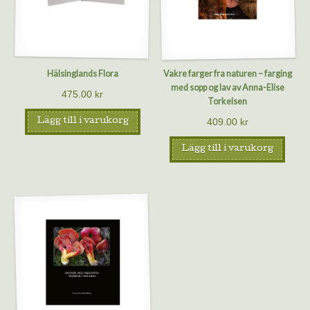
Hälsinglands Flora
Vakre farger fra naturen – farging
med sopp og lav av Anna-Elise
475.00
kr
Torkelsen
409.00
kr
Lägg till i varukorg
Lägg till i varukorg