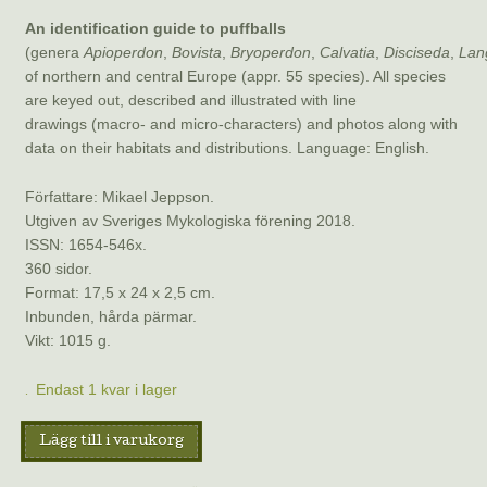
An identification guide to puffballs
(genera
Apioperdon
,
Bovista
,
Bryoperdon
,
Calvatia
,
Disciseda
,
Lan
of northern and central Europe (appr. 55 species). All species
are keyed out, described and illustrated with line
drawings (macro- and micro-characters) and photos along with
data on their habitats and distributions. Language: English.
Författare: Mikael Jeppson.
Utgiven av Sveriges Mykologiska förening 2018.
ISSN: 1654-546x.
360 sidor.
Format: 17,5 x 24 x 2,5 cm.
Inbunden, hårda pärmar.
Vikt: 1015 g.
Endast 1 kvar i lager
Puffballs
Lägg till i varukorg
of
Northern