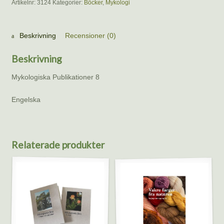
Artikelnr:
3124
Kategorier:
Böcker
,
Mykologi
and
Central
Europe,
Beskrivning
Recensioner (0)
SMF,
Mikael
Beskrivning
Jeppson
mängd
Mykologiska Publikationer 8
Engelska
Relaterade produkter