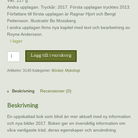
Vikt: 217 g.
Andra upplagan. Tryckår: 2017. Första upplagan trycktes 2013.
Författare till första upplagan är Ragnar Hjort och Bengt
Pettersson. Illustratör Bo Mossberg.
I andra upplagan finns nya kapitel med text och bearbetning av
Royne Andersson.
I lager
Våra
Lägg till i varukorg
skogsträd
av
Artikelnr:
3140
Kategorier:
Böcker
,
Mykologi
Ragnar
Hjort,
Bengt
Beskrivning
Recensioner (0)
Pettersson,
Bo
Beskrivning
Mossberg
och
En uppskattad bok som blivit än mer aktuell med ny information
Roine
och nya bilder 2017. Boken ger en översiktlig information om
Andersson
våra vanligaste träd, deras egenskaper och användning.
mängd