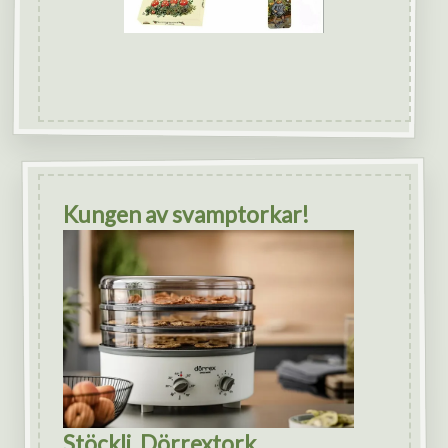
Kungen av svamptorkar!
Stöckli, Dörrextork.