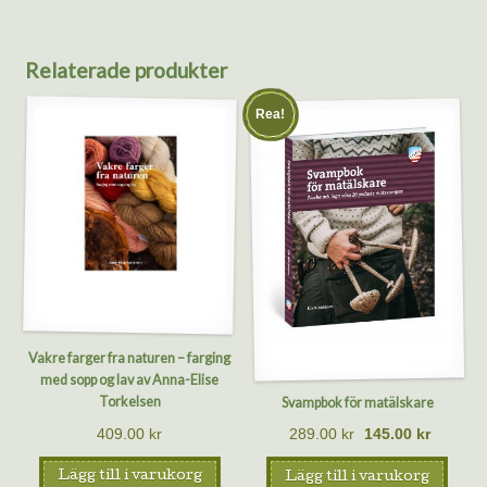
Relaterade produkter
Rea!
Vakre farger fra naturen – farging
med sopp og lav av Anna-Elise
Torkelsen
Svampbok för matälskare
409.00
kr
289.00
kr
145.00
kr
Lägg till i varukorg
Lägg till i varukorg