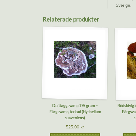
Sverige.
Relaterade produkter
Dofttaggsvamp 175 gram –
Rödskivig 
Färgsvamp, torkad (Hydnellum
Färgsvam
suaveolens)
s
525.00
kr