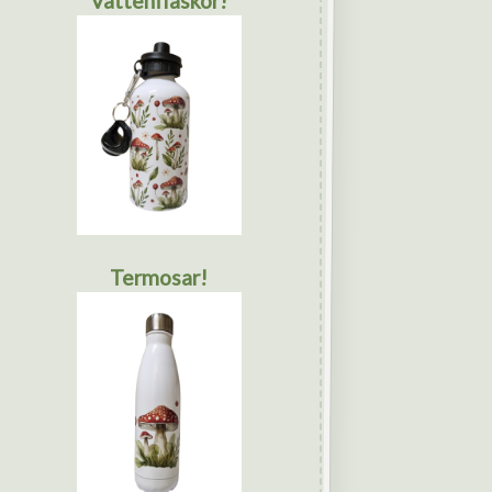
Vattenflaskor!
Termosar!