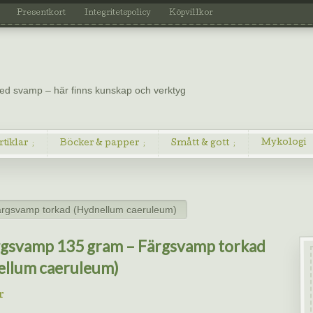
Presentkort
Integritetspolicy
Köpvillkor
 med svamp – här finns kunskap och verktyg
Mykologi
rtiklar
Böcker & papper
Smått & gott
ärgsvamp torkad (Hydnellum caeruleum)
ggsvamp 135 gram – Färgsvamp torkad
ellum caeruleum)
r