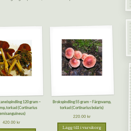
kanelspindling 120 gram –
Brokspindling 55 gram – Färgsvamp,
p, torkad (Cortinarius
torkad (Cortinarius bolaris)
emisanguineus)
220.00
kr
420.00
kr
Lägg till i varukorg