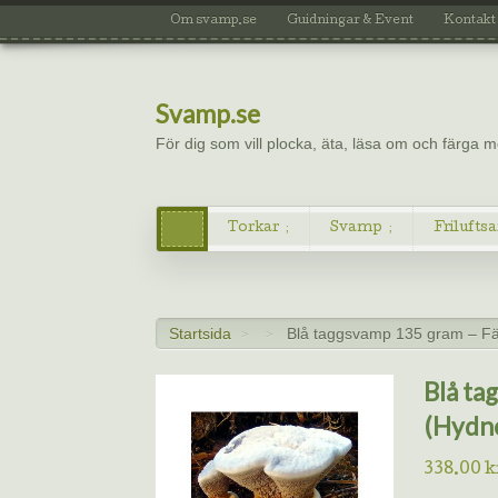
Om svamp.se
Guidningar & Event
Kontakt
Svamp.se
För dig som vill plocka, äta, läsa om och färga
Torkar
Svamp
Friluftsa
Startsida
Blå taggsvamp 135 gram – F
>
>
Blå ta
(Hydn
338.00
k