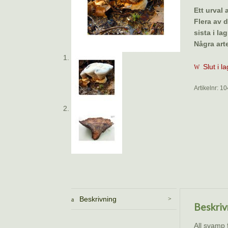
Ett urval
Flera av d
sista i lag
Några arte
Slut i l
Artikelnr:
10
Beskrivning
Beskriv
All svamp 