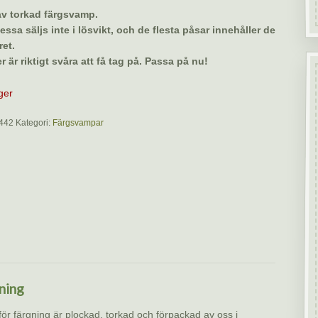
 av torkad färgsvamp.
essa säljs inte i lösvikt, och de flesta påsar innehåller de
ret.
r är riktigt svåra att få tag på. Passa på nu!
ager
442
Kategori:
Färgsvampar
ning
för färgning är plockad, torkad och förpackad av oss i