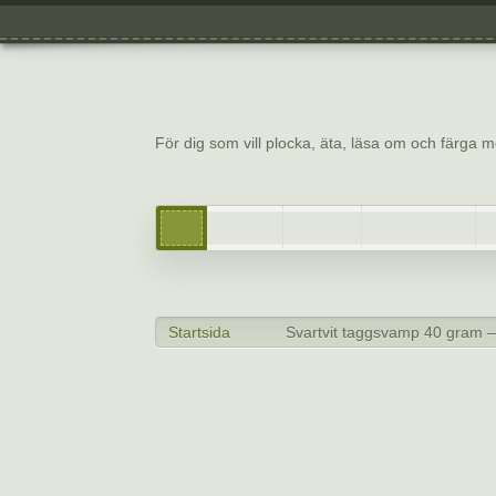
Om svamp.se
Guidningar & Event
Kontakt
Svamp.se
För dig som vill plocka, äta, läsa om och färga
Torkar
Svamp
Friluftsarti
Startsida
Svartvit taggsvamp 40 gram –
>
>
Svartv
torkad
160.00
k