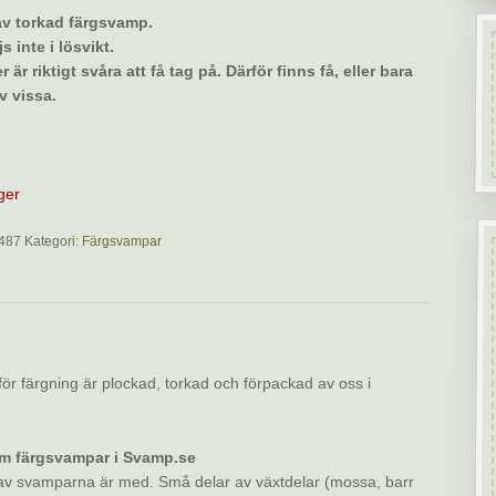
 av torkad färgsvamp.
s inte i lösvikt.
r är riktigt svåra att få tag på. Därför finns få, eller bara
v vissa.
ager
487
Kategori:
Färgsvampar
ning
för färgning är plockad, torkad och förpackad av oss i
m färgsvampar i Svamp.se
 av svamparna är med. Små delar av växtdelar (mossa, barr