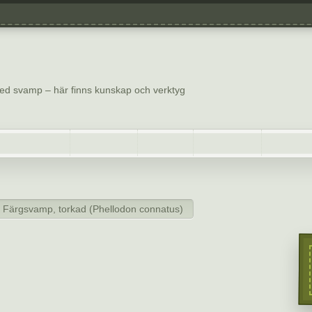
Presentkort
Integritetspolicy
Köpvillkor
 med svamp – här finns kunskap och verktyg
klar
Böcker & papper
Smått & gott
Mykologi
Er
 Färgsvamp, torkad (Phellodon connatus)
it taggsvamp 40 gram – Färgsvamp,
 (Phellodon connatus)
r