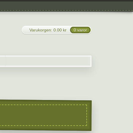
Varukorgen:
0.00
kr
0 varor
bjudanden
Guidningar
Varukorg