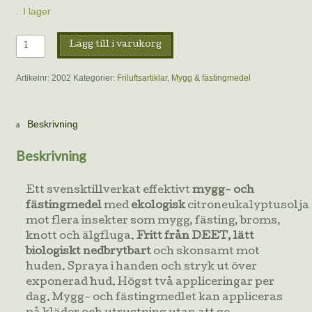
I lager
Mygg-
Lägg till i varukorg
och
fästingmedel,
Artikelnr:
2002
Kategorier:
Friluftsartiklar
,
Mygg & fästingmedel
spray
|
Sjö&Hav
Beskrivning
Mygg
+
Beskrivning
Fästing
mängd
Ett svensktillverkat effektivt
mygg- och
fästingmedel
med
ekologisk
citroneukalyptusolja
mot flera insekter som mygg, fästing, broms,
knott och älgfluga.
Fritt från DEET, lätt
biologiskt nedbrytbart
och skonsamt mot
huden. Spraya i handen och stryk ut över
exponerad hud. Högst två appliceringar per
dag. Mygg- och fästingmedlet kan appliceras