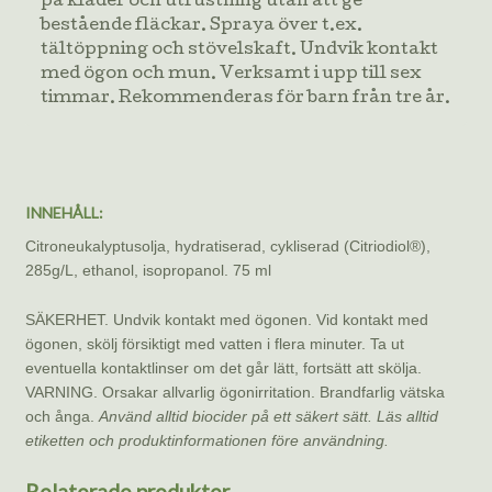
på kläder och utrustning utan att ge
bestående fläckar. Spraya över t.ex.
tältöppning och stövelskaft. Undvik kontakt
med ögon och mun. Verksamt i upp till sex
timmar. Rekommenderas för barn från tre år.
INNEHÅLL:
Citroneukalyptusolja, hydratiserad, cykliserad (Citriodiol®),
285g/L, ethanol, isopropanol. 75 ml
SÄKERHET. Undvik kontakt med ögonen. Vid kontakt med
ögonen, skölj försiktigt med vatten i flera minuter. Ta ut
eventuella kontaktlinser om det går lätt, fortsätt att skölja.
VARNING. Orsakar allvarlig ögonirritation. Brandfarlig vätska
och ånga.
Använd alltid biocider på ett säkert sätt. Läs alltid
etiketten och produktinformationen före användning.
Relaterade produkter