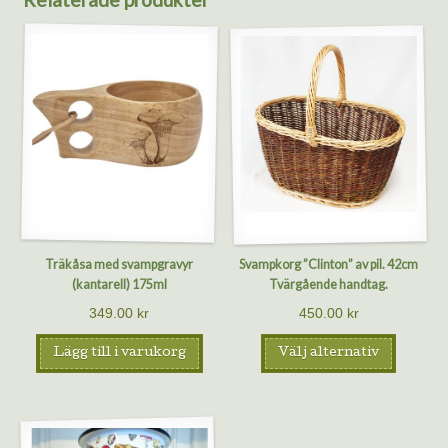
Träkåsa med svampgravyr
Svampkorg ”Clinton” av pil. 42cm
(kantarell) 175ml
Tvärgående handtag.
349.00
kr
450.00
kr
Lägg till i varukorg
Välj alternativ