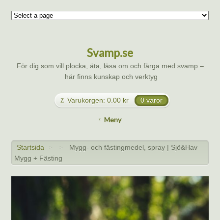
Svamp.se
För dig som vill plocka, äta, läsa om och färga med svamp –
här finns kunskap och verktyg
Varukorgen:
0.00
kr
0 varor
Meny
Startsida
Mygg- och fästingmedel, spray | Sjö&Hav
>
>
Mygg + Fästing