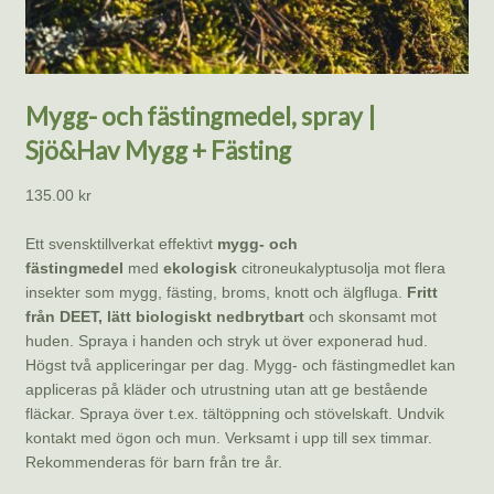
Mygg- och fästingmedel, spray |
Sjö&Hav Mygg + Fästing
135.00
kr
Ett svensktillverkat effektivt
mygg- och
fästingmedel
med
ekologisk
citroneukalyptusolja mot flera
insekter som mygg, fästing, broms, knott och älgfluga.
Fritt
från DEET, lätt biologiskt nedbrytbart
och skonsamt mot
huden. Spraya i handen och stryk ut över exponerad hud.
Högst två appliceringar per dag. Mygg- och fästingmedlet kan
appliceras på kläder och utrustning utan att ge bestående
fläckar. Spraya över t.ex. tältöppning och stövelskaft. Undvik
kontakt med ögon och mun. Verksamt i upp till sex timmar.
Rekommenderas för barn från tre år.