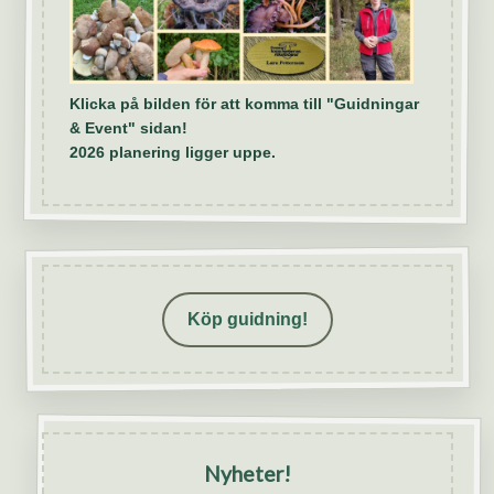
Klicka på bilden för att komma till "Guidningar
& Event" sidan!
2026 planering ligger uppe.
Köp guidning!
Nyheter!