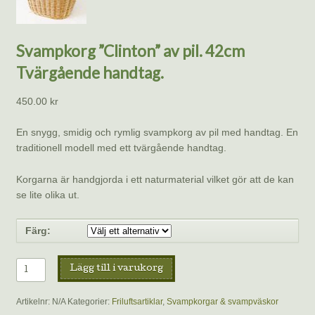
Svampkorg ”Clinton” av pil. 42cm
Tvärgående handtag.
450.00
kr
En snygg, smidig och rymlig svampkorg av pil med handtag. En
traditionell modell med ett tvärgående handtag.
Korgarna är handgjorda i ett naturmaterial vilket gör att de kan
se lite olika ut.
Färg:
Svampkorg
Lägg till i varukorg
"Clinton"
av
Artikelnr:
N/A
Kategorier:
Friluftsartiklar
,
Svampkorgar & svampväskor
pil.