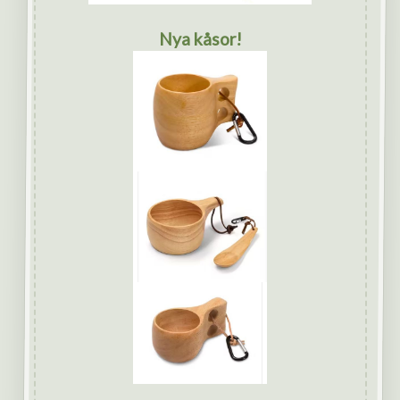
Nya kåsor!