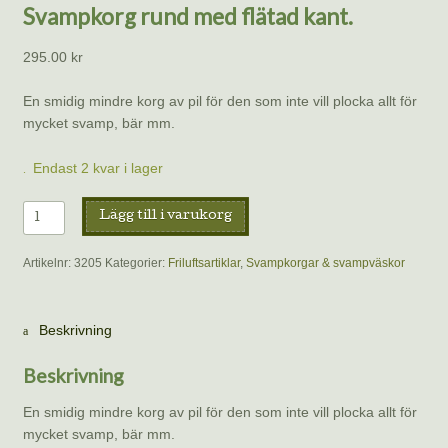
Svampkorg rund med flätad kant.
295.00
kr
En smidig mindre korg av pil för den som inte vill plocka allt för
mycket svamp, bär mm.
Endast 2 kvar i lager
Svampkorg
Lägg till i varukorg
rund
med
Artikelnr:
3205
Kategorier:
Friluftsartiklar
,
Svampkorgar & svampväskor
flätad
kant.
mängd
Beskrivning
Beskrivning
En smidig mindre korg av pil för den som inte vill plocka allt för
mycket svamp, bär mm.