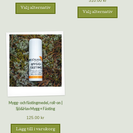
310.00
kr
Välj alternativ
Välj alternativ
Mygg- och fästingmedel, roll-on |
Sjö&Hav Mygg + Fästing
125.00
kr
Lägg till i varukorg