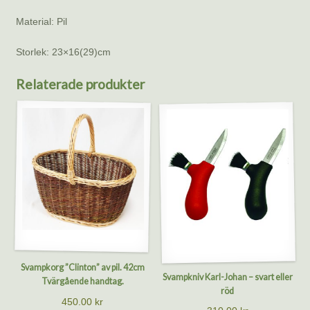
Material: Pil
Storlek: 23×16(29)cm
Relaterade produkter
Svampkorg ”Clinton” av pil. 42cm
Svampkniv Karl-Johan – svart eller
Tvärgående handtag.
röd
450.00
kr