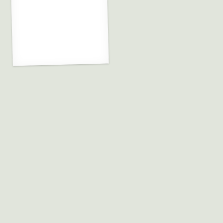
Servett svamp
35.00
kr
Lägg till i varukorg
Sök på Svamp.se