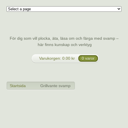
Svamp.se
För dig som vill plocka, äta, läsa om och färga med svamp –
här finns kunskap och verktyg
Varukorgen:
0.00
kr
0 varor
Meny
Startsida
Grillvante svamp
>
>
Grillvante svamp