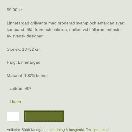
59.00
kr
Linnefärgad grillvante med broderad svamp och enfärgad svart
kantband. Slät fram och baksida, quiltad vid hållaren, mönster
av svensk designer.
Storlek: 18×32 cm
Färg: Linnefärgad
Material: 100% bomull
Tvättråd: 40º
I lager
Grillvante
Lägg till i varukorg
svamp
mängd
Artikelnr:
5008
Kategorier:
Inredning & husgeråd
,
Textilprodukter