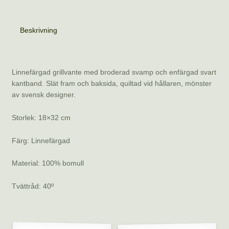
Beskrivning
Beskrivning
Linnefärgad grillvante med broderad svamp och enfärgad svart
kantband. Slät fram och baksida, quiltad vid hållaren, mönster
av svensk designer.
Storlek: 18×32 cm
Färg: Linnefärgad
Material: 100% bomull
Tvättråd: 40º
Relaterade produkter