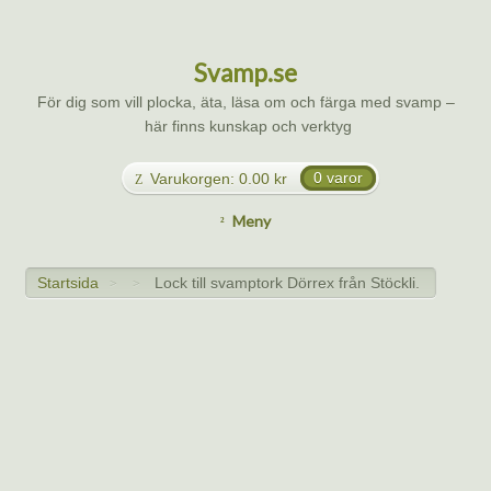
Svamp.se
För dig som vill plocka, äta, läsa om och färga med svamp –
här finns kunskap och verktyg
Varukorgen:
0.00
kr
0 varor
Meny
Startsida
Lock till svamptork Dörrex från Stöckli.
>
>