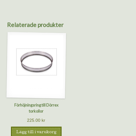
Relaterade produkter
Förhöjningsring till Dörrex
torkollor
225.00
kr
Lägg till i varukorg