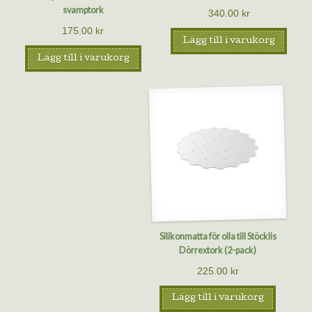
svamptork
340.00
kr
175.00
kr
Lägg till i varukorg
Lägg till i varukorg
Silikonmatta för olla till Stöcklis
Dörrextork (2-pack)
225.00
kr
Lägg till i varukorg