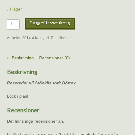
I lager
Lock
Lägg till i varukorg
till
svamptork
Artikelnr:
3014-4
Kategori:
Torktillbehör
Dörrex
från
Stöckli.
Beskrivning
Recensioner (0)
mängd
Beskrivning
Reservdel till Stöcklis tork Dörrex.
Lock i plast.
Recensioner
Det finns inga recensioner än.
Bli först med att recensera ”Lock till svamptork Dörrex från