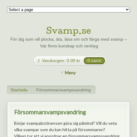
Svamp.se
För dig som vill plocka, äta, läsa om och färga med svamp –
här finns kunskap och verktyg
Varukorgen:
0.00
kr
0 varor
Meny
Startsida
Försommarsvampsvandring
>
Försommarsvampsvandring
Börjar svampabstinensen göra sig påmind? Vill du veta
vilka svampar som du kan hitta på försommaren?
Vilken tur att vi anordnar en försommarsvampsvandring