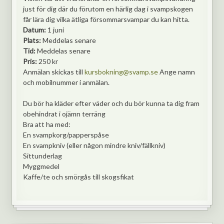
just för dig där du förutom en härlig dag i svampskogen
får lära dig vilka ätliga försommarsvampar du kan hitta.
Datum:
1 juni
Plats:
Meddelas senare
Tid:
Meddelas senare
Pris:
250 kr
Anmälan skickas till
kursbokning@svamp.se
Ange namn
och mobilnummer i anmälan.
Du bör ha kläder efter väder och du bör kunna ta dig fram
obehindrat i ojämn terräng
Bra att ha med:
En svampkorg/papperspåse
En svampkniv (eller någon mindre kniv/fällkniv)
Sittunderlag
Myggmedel
Kaffe/te och smörgås till skogsfikat