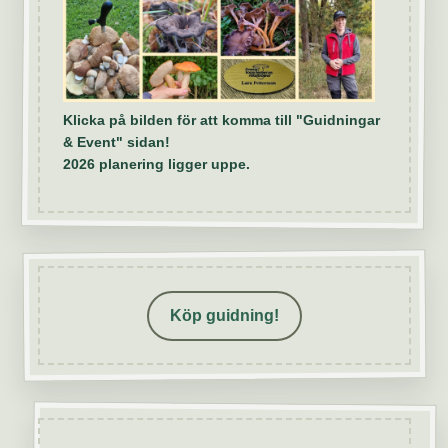
Klicka på bilden för att komma till "Guidningar
& Event" sidan!
2026 planering ligger uppe.
Köp guidning!