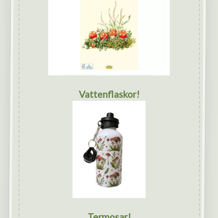
Vattenflaskor!
Termosar!