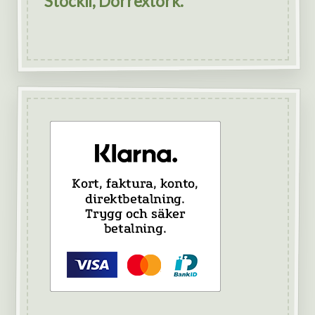
Stöckli, Dörrextork.