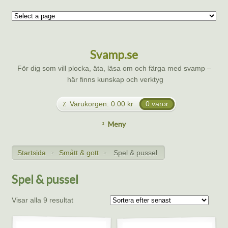
Svamp.se
För dig som vill plocka, äta, läsa om och färga med svamp –
här finns kunskap och verktyg
Varukorgen:
0.00
kr
0 varor
Meny
Startsida
Smått & gott
Spel & pussel
>
>
Spel & pussel
Visar alla 9 resultat