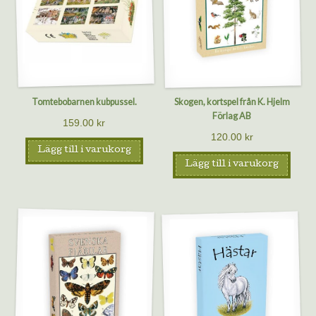
Tomtebobarnen kubpussel.
Skogen, kortspel från K. Hjelm
Förlag AB
159.00
kr
120.00
kr
Lägg till i varukorg
Lägg till i varukorg