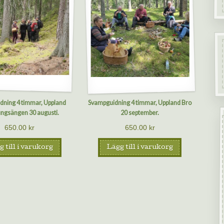
dning 4 timmar, Uppland
Svampguidning 4 timmar, Uppland Bro
ngsängen 30 augusti.
20 september.
650.00
kr
650.00
kr
 till i varukorg
Lägg till i varukorg