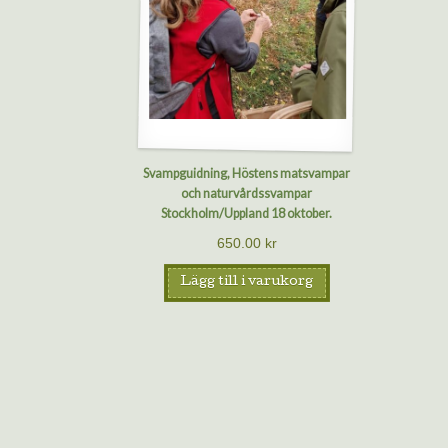
Svampguidning, Höstens matsvampar
och naturvårdssvampar
Stockholm/Uppland 18 oktober.
650.00
kr
Lägg till i varukorg