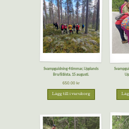
Svampguidning 4 timmar, Upplands
Svampgui
Bro/Bålsta. 15 augusti.
Up
650.00
kr
Lägg till i varukorg
Lägg