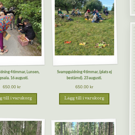
dning 4 timmar, Lunsen,
Svampguidning 4 timmar, (plats ej
psala. 16 augusti.
bestämd). 23 augusti.
650.00
kr
650.00
kr
 till i varukorg
Lägg till i varukorg