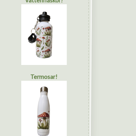
Vattenflaskor!
Termosar!