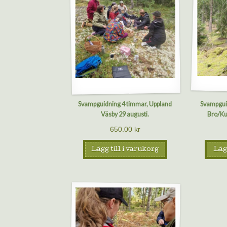
Svampguidning 4 timmar, Uppland
Svampgui
Väsby 29 augusti.
Bro/Ku
650.00
kr
Lägg till i varukorg
Lägg