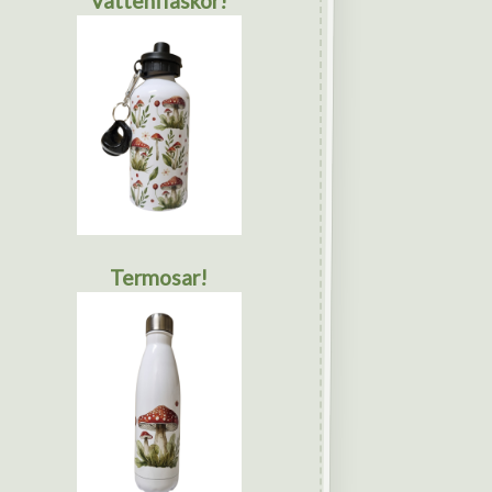
Vattenflaskor!
Termosar!