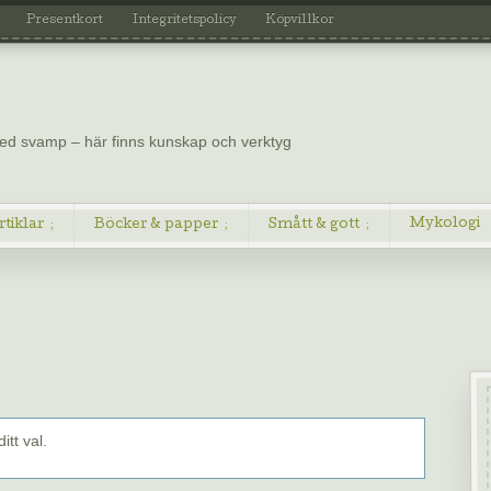
Presentkort
Integritetspolicy
Köpvillkor
 med svamp – här finns kunskap och verktyg
Mykologi
rtiklar
Böcker & papper
Smått & gott
tt val.