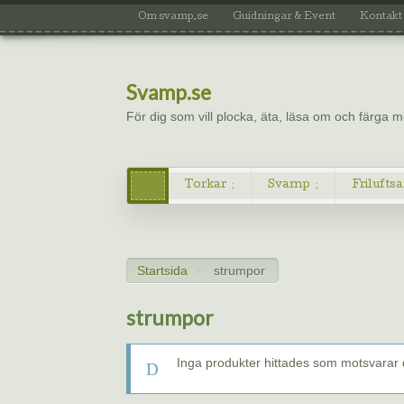
Om svamp.se
Guidningar & Event
Kontakt
Svamp.se
För dig som vill plocka, äta, läsa om och färga
Torkar
Svamp
Friluftsa
Startsida
strumpor
>
strumpor
Inga produkter hittades som motsvarar di