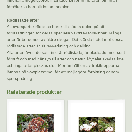
innehålla mögelsporer, intorkade larver m.m. även om man
försöker ta bort allt innan torkning.
Rödlistade arter
Att svamparter rödlistas beror till största delen på att
förutsättningen för deras speciella växtkrav försvinner. Många
arter är beroende av äldre skogar. Det största hotet mot dessa
rödlistade arter är slutavverkning och gallring.
Alla arter, även de som inte är rödlistade, är plockade med sunt
förnuft och med hänsyn till arter och natur. Mycelet skadas inte
och inga arter plockas slut. Mer än hälften av fruktkropparna
lämnas på växtplatserna, för att möjliggöra förökning genom
sporspridning.
Relaterade produkter