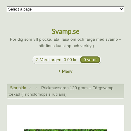
Svamp.se
För dig som vill plocka, äta, läsa om och färga med svamp –
här finns kunskap och verktyg
Varukorgen:
0.00
kr
0 varor
Meny
Startsida
Prickmusseron 120 gram – Färgsvamp,
>
>
torkad (Tricholomopsis rutilans)