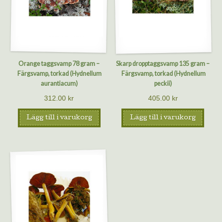
Orange taggsvamp 78 gram –
Skarp dropptaggsvamp 135 gram –
Färgsvamp, torkad (Hydnellum
Färgsvamp, torkad (Hydnellum
aurantiacum)
peckii)
312.00
kr
405.00
kr
Lägg till i varukorg
Lägg till i varukorg