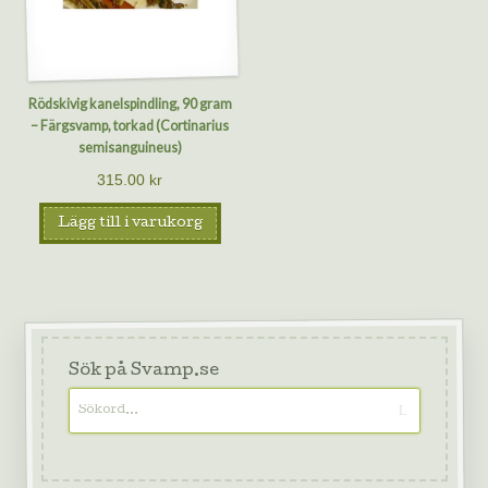
Rödskivig kanelspindling, 90 gram
– Färgsvamp, torkad (Cortinarius
semisanguineus)
315.00
kr
Lägg till i varukorg
Sök på Svamp.se