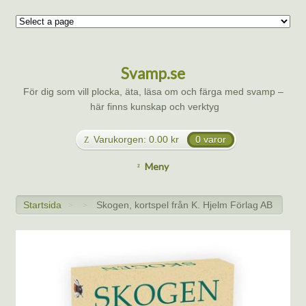
Svamp.se
För dig som vill plocka, äta, läsa om och färga med svamp –
här finns kunskap och verktyg
Varukorgen:
0.00
kr
0 varor
Meny
Startsida
Skogen, kortspel från K. Hjelm Förlag AB
>
>