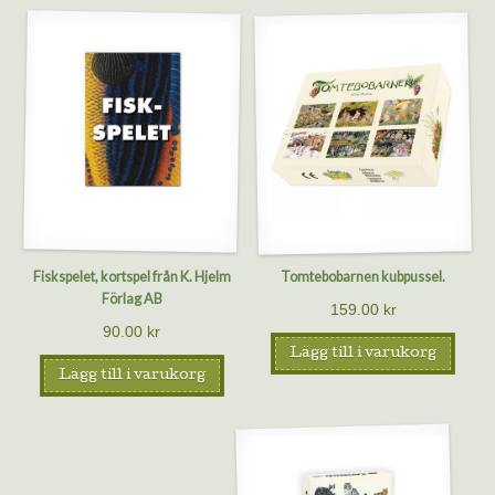
Fiskspelet, kortspel från K. Hjelm
Tomtebobarnen kubpussel.
Förlag AB
159.00
kr
90.00
kr
Lägg till i varukorg
Lägg till i varukorg