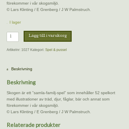
förekommer i vår skogsmiljö.
© Lars Klinting / E Grenberg / J W Palmstruch.
I lager
Skogen,
Lägg till i varukorg
kortspel
från
Artikelnr:
1027
Kategori:
Spel & pussel
K.
Hjelm
Förlag
Beskrivning
AB
mängd
Beskrivning
Skogen är ett ”samla-familj-spel” som innehåller 52 spelkort
med illustrationer av träd, djur, fåglar, bär och annat som
förekommer i vår skogsmiljö.
© Lars Klinting / E Grenberg / J W Palmstruch.
Relaterade produkter