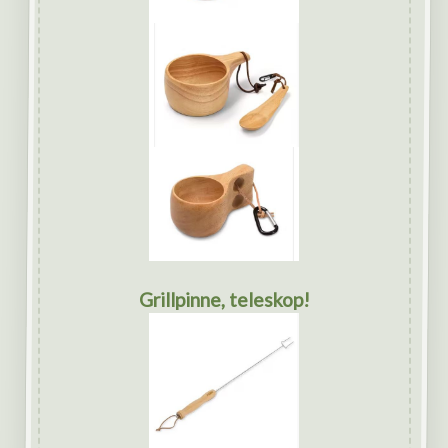
Grillpinne, teleskop!