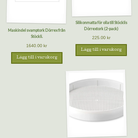
Silikonmatta för olla till Stöcklis
Dörrextork (2-pack)
Maskindel svamptork Dörrex från
Stöckli.
225.00
kr
1640.00
kr
Lägg till i varukorg
Lägg till i varukorg