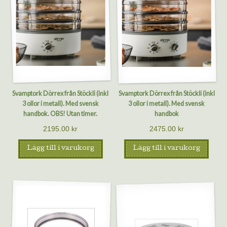
Svamptork Dörrex från Stöckli (inkl
Svamptork Dörrex från Stöckli (inkl
3 ollor i metall). Med svensk
3 ollor i metall). Med svensk
handbok. OBS! Utan timer.
handbok
2195.00
kr
2475.00
kr
Lägg till i varukorg
Lägg till i varukorg