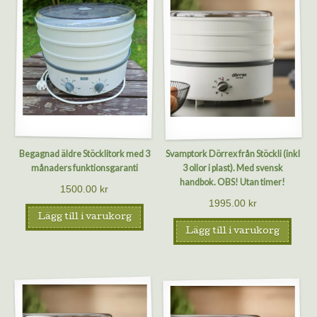
Begagnad äldre Stöcklitork med 3
Svamptork Dörrex från Stöckli (inkl
månaders funktionsgaranti
3 ollor i plast). Med svensk
handbok. OBS! Utan timer!
1500.00
kr
1995.00
kr
Lägg till i varukorg
Lägg till i varukorg