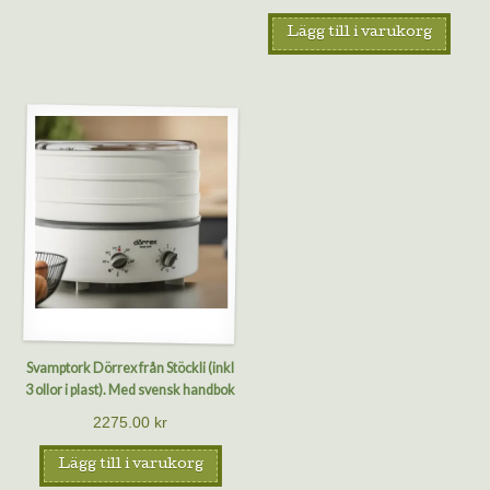
Lägg till i varukorg
Svamptork Dörrex från Stöckli (inkl
3 ollor i plast). Med svensk handbok
2275.00
kr
Lägg till i varukorg