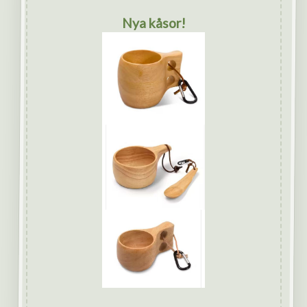
Nya kåsor!