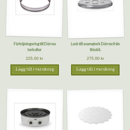
Förhöjningsring till Dörrex
Lock till svamptork Dörrex från
torkollor
Stöckli.
225.00
kr
275.00
kr
Lägg till i varukorg
Lägg till i varukorg