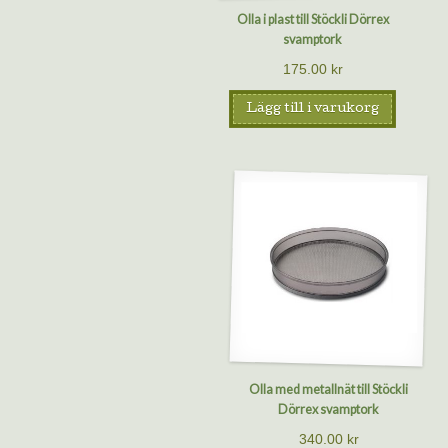
Olla i plast till Stöckli Dörrex
svamptork
175.00
kr
Lägg till i varukorg
Olla med metallnät till Stöckli
Dörrex svamptork
340.00
kr