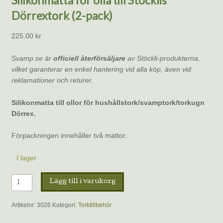
Silikonmatta för olla till Stöcklis
Dörrextork (2-pack)
225.00
kr
Svamp.se är
officiell återförsäljare
av Stöckli-produkterna,
vilket garanterar en enkel hantering vid alla köp, även vid
reklamationer och returer.
Silikonmatta till ollor för hushållstork/svamptork/torkugn
Dörrex.
Förpackningen innehåller två mattor.
I lager
Silikonmatta
Lägg till i varukorg
för
olla
Artikelnr:
3026
Kategori:
Torktillbehör
till