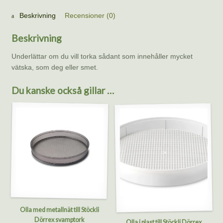
Stöcklis
Dörrextork
Beskrivning
Recensioner (0)
(2-
pack)
Beskrivning
mängd
Underlättar om du vill torka sådant som innehåller mycket
vätska, som deg eller smet.
Du kanske också gillar …
Olla med metallnät till Stöckli
Dörrex svamptork
Olla i plast till Stöckli Dörrex