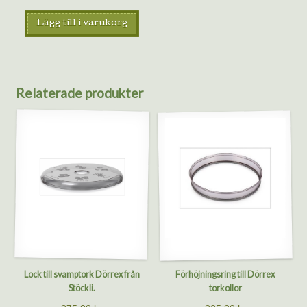
Lägg till i varukorg
Relaterade produkter
Lock till svamptork Dörrex från
Förhöjningsring till Dörrex
Stöckli.
torkollor