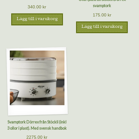
svamptork
340.00
kr
175.00
kr
Lägg till i varukorg
Lägg till i varukorg
Svamptork Dörrex från Stöckli (inkl
3 ollor i plast). Med svensk handbok
2275.00
kr