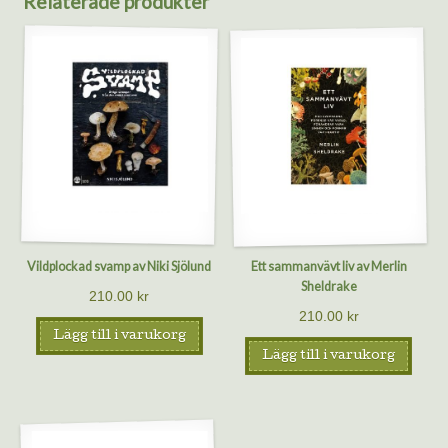
Relaterade produkter
Vildplockad svamp av Niki Sjölund
Ett sammanvävt liv av Merlin
Sheldrake
210.00
kr
210.00
kr
Lägg till i varukorg
Lägg till i varukorg