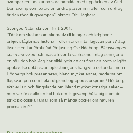
svampar rent av kunna vara samtida med upptäckten av Gud.
Den svamp som bättre än andra passar in i rollen som urdrog
är den röda flugsvampen”, skriver Ole Högberg.
Sveriges Natur skriver i Nr 1-2004:
”Tänk om skolan som alternativ till kungar och krig hade
erbjudit fåglarnas historia – eller varför inte flugsvampens? Jag
läser med lätt förbluffad förtjusning Ole Högbergs
Flugsvampen
och människan
och måste lovorda Carlssons förlag som ger ut
en så udda bok. Jag har alltid tyckt att det finns en sorts religiös
upplevelse dold i svampplockningens hängivna sökande, men i
Högbergs bok presenteras, bland mycket annat, teorierna om
flugsvampen som hela religionsbegreppets ursprung! Högberg
skriver lärt och fängslande om ibland mycket konstiga saker –
men varför skulle en hel bok om flugsvamp hålla sig inom de
strikt biologiska ramar som så många böcker om naturen
pressas in i?”