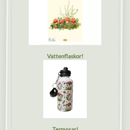
Vattenflaskor!
Termosar!