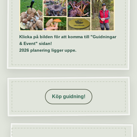
Klicka på bilden för att komma till "Guidningar
& Event" sidan!
2026 planering ligger uppe.
Köp guidning!