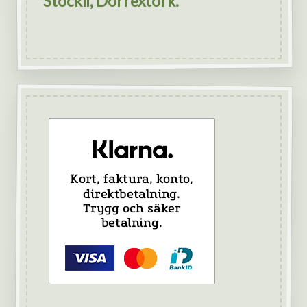
Stöckli, Dörrextork.