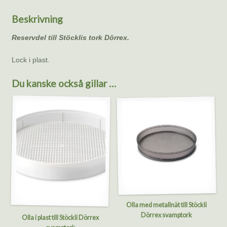
mängd
Beskrivning
Reservdel till Stöcklis tork Dörrex.
Lock i plast.
Du kanske också gillar …
Olla med metallnät till Stöckli
Dörrex svamptork
Olla i plast till Stöckli Dörrex