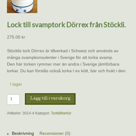
Lock till svamptork Dörrex från Stöckli.
275.00
kr
Stöcklis tork Dörrex är tillverkad i Schweiz och används av
många svampkonsulenter i Sverige för att torka svamp.
Den här torken rymmer mer än andra i Sverige jämförbara
torkar. Du kan förstås också torka t ex kött, bär och frukt i den.
I lager
Lock
Lägg till i varukorg
till
svamptork
Artikelnr:
3014-4
Kategori:
Torktillbehör
Dörrex
från
Stöckli.
Beskrivning
Recensioner (0)