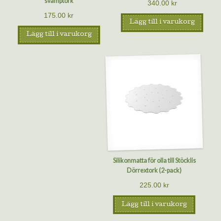
svamptork
340.00
kr
175.00
kr
Lägg till i varukorg
Lägg till i varukorg
Silikonmatta för olla till Stöcklis
Dörrextork (2-pack)
225.00
kr
Lägg till i varukorg