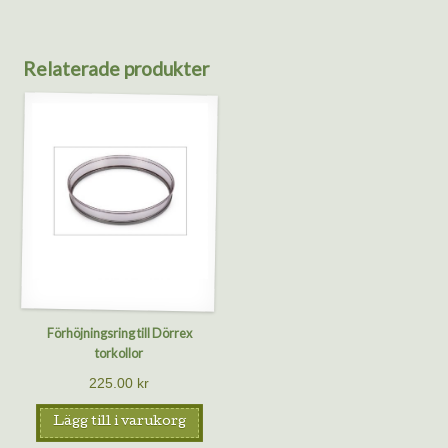
Relaterade produkter
Förhöjningsring till Dörrex
torkollor
225.00
kr
Lägg till i varukorg