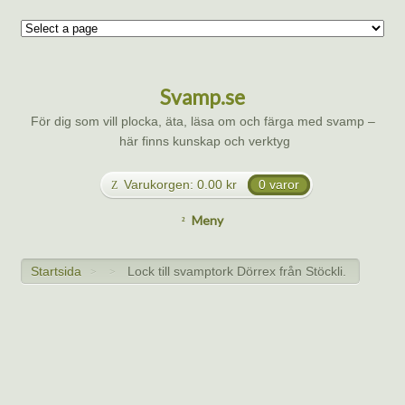
Svamp.se
För dig som vill plocka, äta, läsa om och färga med svamp –
här finns kunskap och verktyg
Varukorgen:
0.00
kr
0 varor
Meny
Startsida
Lock till svamptork Dörrex från Stöckli.
>
>