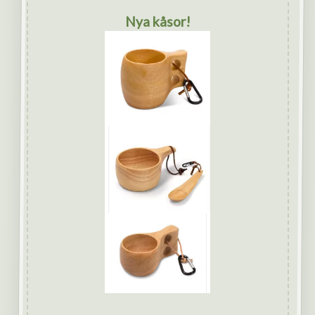
Nya kåsor!