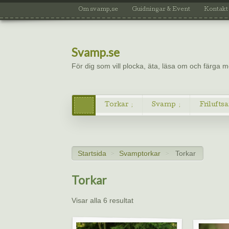
Om svamp.se
Guidningar & Event
Kontakt
Svamp.se
För dig som vill plocka, äta, läsa om och färga
Torkar
Svamp
Friluftsa
Startsida
Svamptorkar
Torkar
>
>
Torkar
Visar alla 6 resultat