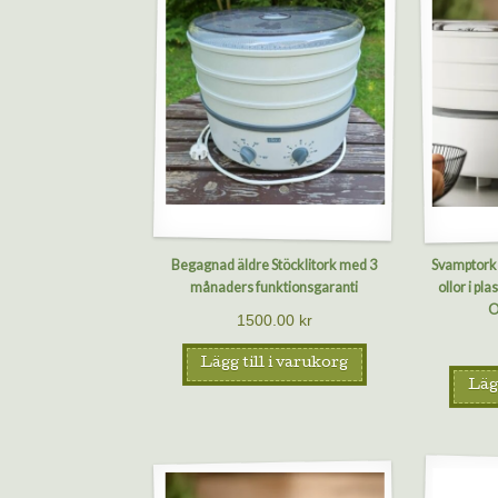
Begagnad äldre Stöcklitork med 3
Svamptork D
månaders funktionsgaranti
ollor i pl
O
1500.00
kr
Lägg till i varukorg
Lägg