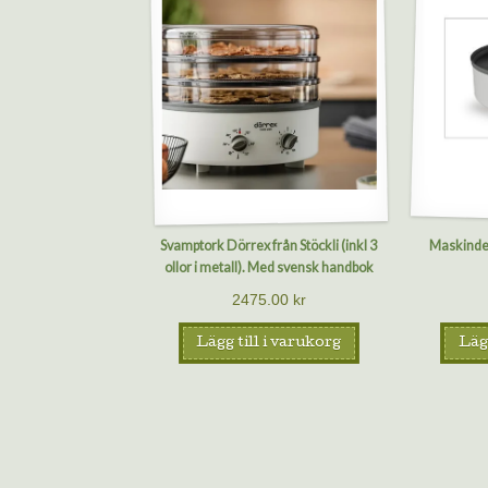
Svamptork Dörrex från Stöckli (inkl 3
Maskinde
ollor i metall). Med svensk handbok
2475.00
kr
Lägg till i varukorg
Lägg