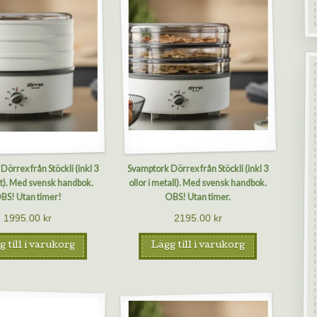
örrex från Stöckli (inkl 3
Svamptork Dörrex från Stöckli (inkl 3
ast). Med svensk handbok.
ollor i metall). Med svensk handbok.
BS! Utan timer!
OBS! Utan timer.
1995.00
kr
2195.00
kr
 till i varukorg
Lägg till i varukorg