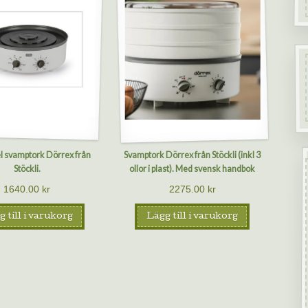
l svamptork Dörrex från
Svamptork Dörrex från Stöckli (inkl 3
Stöckli.
ollor i plast). Med svensk handbok
1640.00
kr
2275.00
kr
 till i varukorg
Lägg till i varukorg