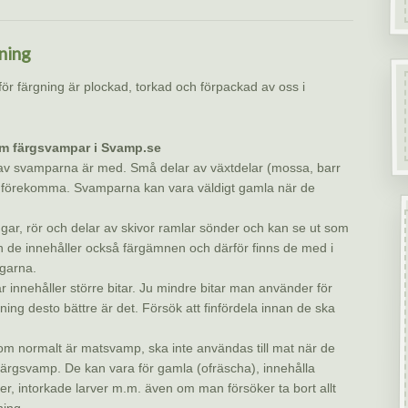
us
uineus)
ning
för färgning är plockad, torkad och förpackad av oss i
m färgsvampar i Svamp.se
 av svamparna är med. Små delar av växtdelar (mossa, barr
 förekomma. Svamparna kan vara väldigt gamla när de
ar, rör och delar av skivor ramlar sönder och kan se ut som
 de innehåller också färgämnen och därför finns de med i
garna.
r innehåller större bitar. Ju mindre bitar man använder för
ing desto bättre är det. Försök att finfördela innan de ska
om normalt är matsvamp, ska inte användas till mat när de
färgsvamp. De kan vara för gamla (ofräscha), innehålla
r, intorkade larver m.m. även om man försöker ta bort allt
ning.