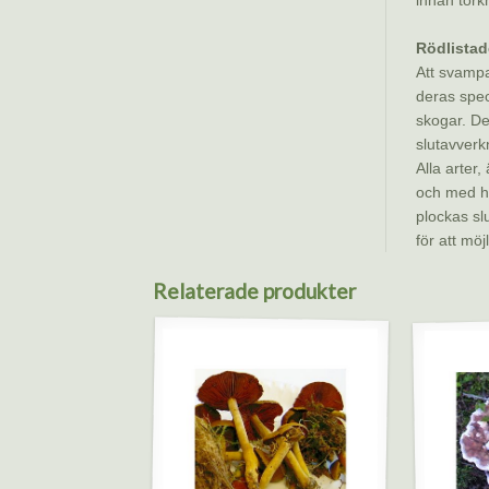
Rödlistad
Att svampar
deras spec
skogar. De
slutavverk
Alla arter
och med hä
plockas sl
för att mö
Relaterade produkter