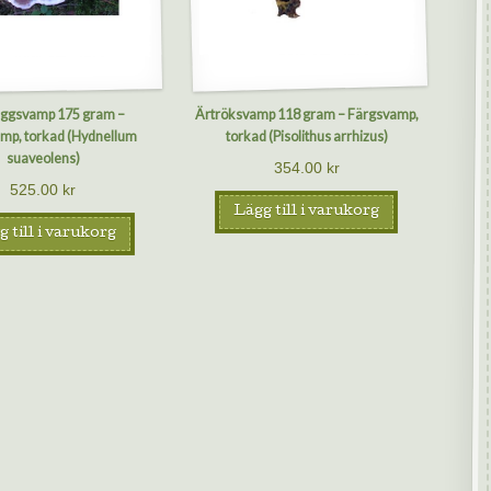
aggsvamp 175 gram –
Ärtröksvamp 118 gram – Färgsvamp,
mp, torkad (Hydnellum
torkad (Pisolithus arrhizus)
suaveolens)
354.00
kr
525.00
kr
Lägg till i varukorg
 till i varukorg