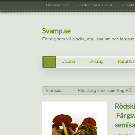
Om svamp.se
Guidningar & Event
Kontakt
Svamp.se
För dig som vill plocka, äta, läsa om och färga
Torkar
Svamp
Friluftsa
Startsida
Rödskivig kanelspindling FÖ
>
>
Rödski
Färgsv
semisa