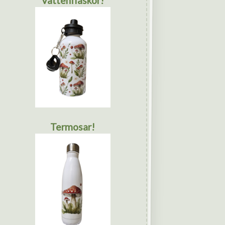
Vattenflaskor!
Termosar!