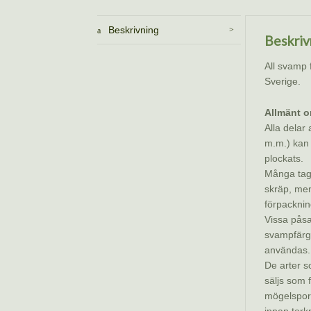
torkad
(Cortinari
Beskrivning
semisang
Beskriv
mängd
All svamp 
Sverige.
Allmänt o
Alla delar
m.m.) kan
plockats.
Många tagg
skräp, men
förpacknin
Vissa påsa
svampfärgn
användas.
De arter s
säljs som 
mögelspore
innan tork