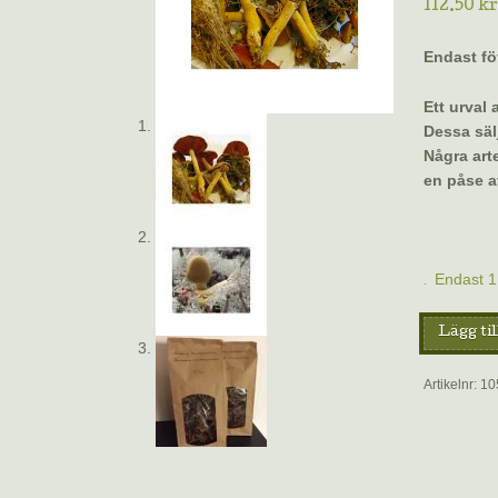
112.50
kr
Endast fö
Ett urval
Dessa sälj
Några arte
en påse a
Endast 1 
Rödskivi
Lägg til
kanelspin
FÖTTER,
Artikelnr:
10
45
gram
–
Färgsvam