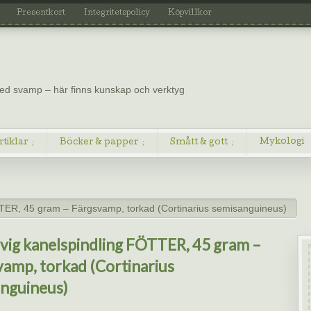
Presentkort
Integritetspolicy
Köpvillkor
 med svamp – här finns kunskap och verktyg
Mykologi
rtiklar
Böcker & papper
Smått & gott
TTER, 45 gram – Färgsvamp, torkad (Cortinarius semisanguineus)
vig kanelspindling FÖTTER, 45 gram –
amp, torkad (Cortinarius
nguineus)