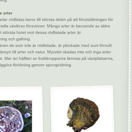
e arter
ter rödlistas beror till största delen på att förutsättningen för
iella växtkrav försvinner. Många arter är beroende av äldre
t största hotet mot dessa rödlistade arter är
ning och gallring.
, även de som inte är rödlistade, är plockade med sunt förnuft
nsyn till arter och natur. Mycelet skadas inte och inga arter
ut. Mer än hälften av fruktkropparna lämnas på växtplatserna,
jliggöra förökning genom sporspridning.