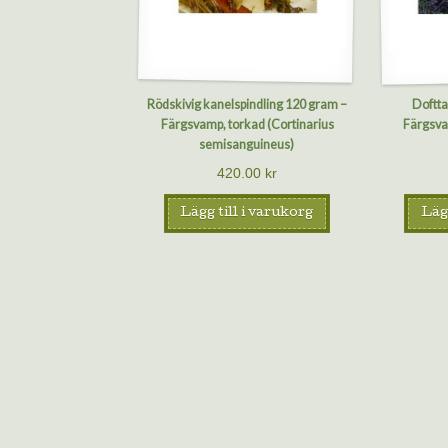
Rödskivig kanelspindling 120 gram –
Doftt
Färgsvamp, torkad (Cortinarius
Färgsva
semisanguineus)
420.00
kr
Lägg till i varukorg
Lägg