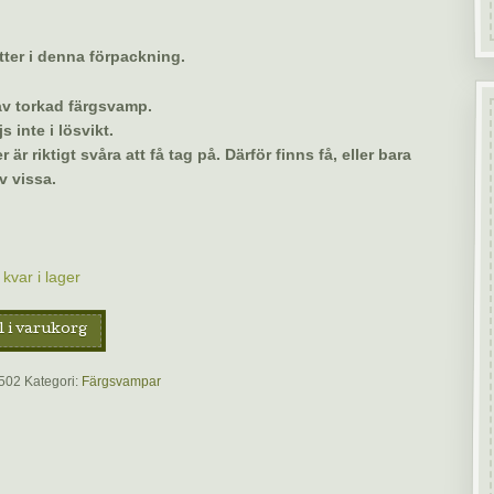
tter i denna förpackning.
 av torkad färgsvamp.
s inte i lösvikt.
r är riktigt svåra att få tag på. Därför finns få, eller bara
v vissa.
kvar i lager
g
l i varukorg
dling
502
Kategori:
Färgsvampar
p,