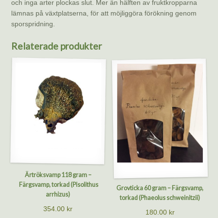
och inga arter plockas slut. Mer än hälften av fruktkropparna
lämnas på växtplatserna, för att möjliggöra förökning genom
sporspridning.
Relaterade produkter
Ärtröksvamp 118 gram –
Färgsvamp, torkad (Pisolithus
Grovticka 60 gram – Färgsvamp,
arrhizus)
torkad (Phaeolus schweinitzii)
354.00
kr
180.00
kr