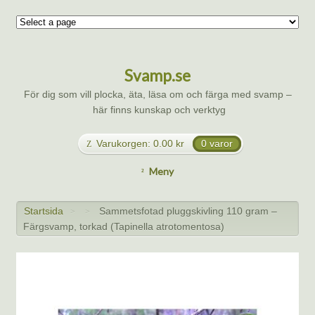
Svamp.se
För dig som vill plocka, äta, läsa om och färga med svamp –
här finns kunskap och verktyg
Varukorgen:
0.00
kr
0 varor
Meny
Startsida
Sammetsfotad pluggskivling 110 gram –
>
>
Färgsvamp, torkad (Tapinella atrotomentosa)