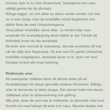
(mossa, barr m.m.) kan förekomma. Svamparna kan vara
väldigt gamla när de plockats.
Många taggar, rör och delar av skivor ramlar sönder och kan
se ut som skräp, men de innehåller också färgämnen och
därför finns de med i förpackningarna.
Vissa påsar innehåller större bitar. Ju mindre bitar man
använder för svampfärgning desto bättre är det. Försök att
finfördela innan de ska användas.
De arter som normalt är matsvamp, ska inte användas till mat
när de säljs som färgsvamp. De kan vara för gamla (ofräscha),
innehålla mögelsporer, intorkade larver m.m. även om man
försöker ta bort allt innan torkning.
Rödlistade arter
Att svamparter rödlistas beror till största delen på att
förutsättningen för deras speciella växtkrav försvinner. Många
arter är beroende av äldre skogar. Det största hotet mot dessa
rödlistade arter är slutavverkning och gallring.
Alla arter, även de som inte är rödlistade, är plockade med sunt
förnuft och med hänsyn till arter och natur. Mycelet skadas inte