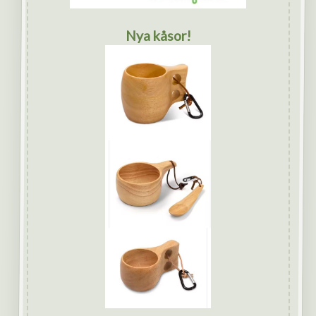
Nya kåsor!