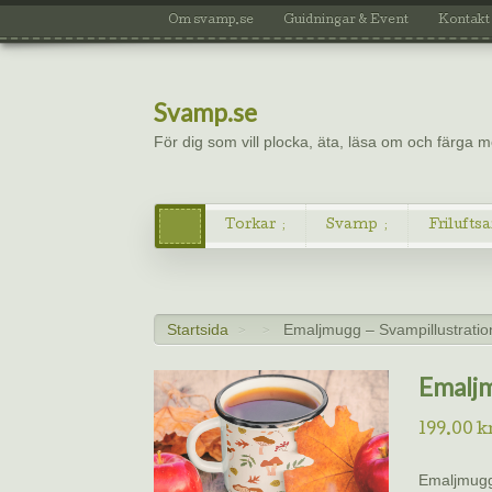
Om svamp.se
Guidningar & Event
Kontakt
Svamp.se
För dig som vill plocka, äta, läsa om och färga
Torkar
Svamp
Friluftsa
Startsida
Emaljmugg – Svampillustratio
>
>
Emaljm
199.00
k
Emaljmugge