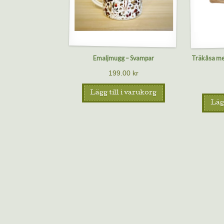
Emaljmugg – Svampar
Träkåsa me
199.00
kr
Lägg till i varukorg
Lägg