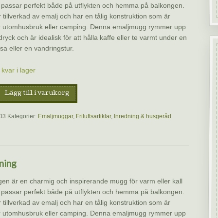
 passar perfekt både på utflykten och hemma på balkongen.
tillverkad av emalj och har en tålig konstruktion som är
för utomhusbruk eller camping. Denna emaljmugg rymmer upp
 dryck och är idealisk för att hålla kaffe eller te varmt under en
a eller en vandringstur.
kvar i lager
g
Lägg till i varukorg
stration
03
Kategorier:
Emaljmuggar
,
Friluftsartiklar
,
Inredning & husgeråd
ning
n är en charmig och inspirerande mugg för varm eller kall
 passar perfekt både på utflykten och hemma på balkongen.
tillverkad av emalj och har en tålig konstruktion som är
för utomhusbruk eller camping. Denna emaljmugg rymmer upp