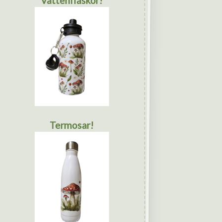
Vattenflaskor!
Termosar!