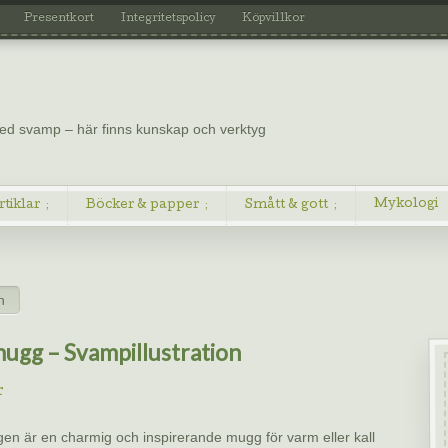
Presentkort
Integritetspolicy
Köpvillkor
 med svamp – här finns kunskap och verktyg
Mykologi
rtiklar
Böcker & papper
Smått & gott
n
ugg – Svampillustration
r
n är en charmig och inspirerande mugg för varm eller kall