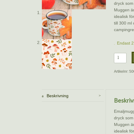
dryck som
Muggen är 
idealisk 
till 300 ml
campingres
Endast 2 
Emaljmug
-
Svampillu
Artikelnr:
50
mängd
Beskrivning
Beskriv
Emaljmugge
dryck som
Muggen är 
idealisk 