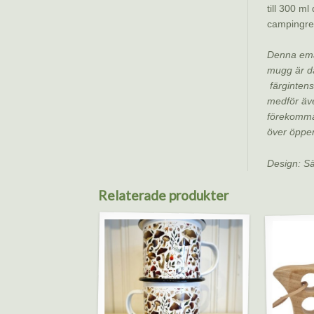
till 300 ml
campingres
Denna emal
mugg är dä
färgintensi
medför äve
förekomm
över öppen
Design: Sä
Relaterade produkter