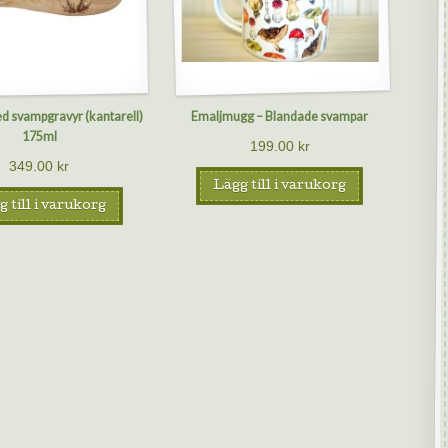
d svampgravyr (kantarell)
Emaljmugg – Blandade svampar
175ml
199.00
kr
349.00
kr
Lägg till i varukorg
 till i varukorg