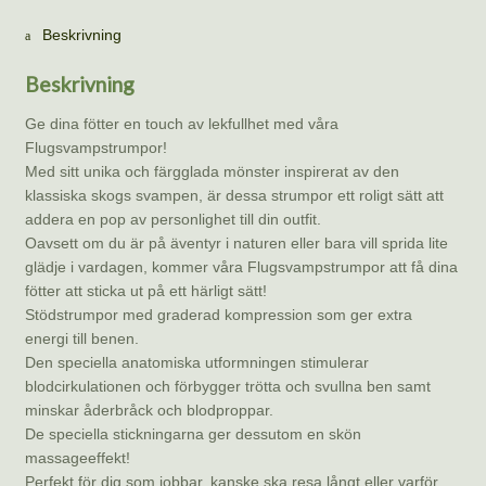
Beskrivning
Beskrivning
Ge dina fötter en touch av lekfullhet med våra
Flugsvampstrumpor!
Med sitt unika och färgglada mönster inspirerat av den
klassiska skogs svampen, är dessa strumpor ett roligt sätt att
addera en pop av personlighet till din outfit.
Oavsett om du är på äventyr i naturen eller bara vill sprida lite
glädje i vardagen, kommer våra Flugsvampstrumpor att få dina
fötter att sticka ut på ett härligt sätt!
Stödstrumpor med graderad kompression som ger extra
energi till benen.
Den speciella anatomiska utformningen stimulerar
blodcirkulationen och förbygger trötta och svullna ben samt
minskar åderbråck och blodproppar.
De speciella stickningarna ger dessutom en skön
massageeffekt!
Perfekt för dig som jobbar, kanske ska resa långt eller varför