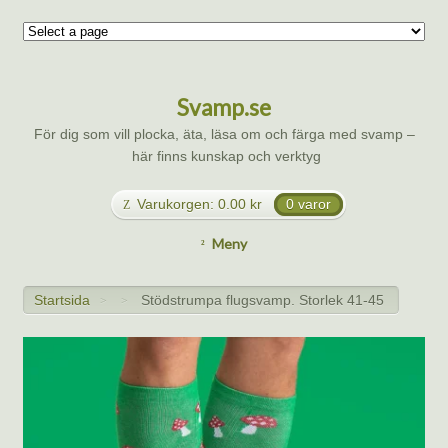
Svamp.se
För dig som vill plocka, äta, läsa om och färga med svamp –
här finns kunskap och verktyg
Varukorgen:
0.00
kr
0 varor
Meny
Startsida
Stödstrumpa flugsvamp. Storlek 41-45
>
>