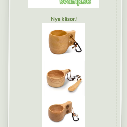
Nya kåsor!