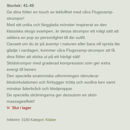
Storlek: 41-45
Ge dina fötter en touch av lekfullhet med våra Flugsvamp-
strumpor!
Med sitt unika och färgglada mönster inspirerat av den
klassiska skogs svampen, är dessa strumpor ett roligt sätt att
addera en pop av personlighet till din outfit.
Oavsett om du är på äventyr i naturen eller bara vill sprida lite
glädje i vardagen, kommer våra Flugsvamp-strumpor att få
dina fötter att sticka ut på ett härligt sätt!
Stödstrumpor med graderad kompression som ger extra
energi till benen.
Den speciella anatomiska utformningen stimulerar
blodcirkulationen och förbygger trötta och svullna ben samt
minskar åderbråck och blodproppar.
De speciella stickningarna ger dessutom en skön
massageeffekt!
Slut i lager
Artikelnr:
3180
Kategori:
Kläder