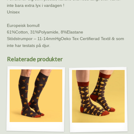
inte bara extra lyx i vardagen !
Unisex
Europeisk bomull
61%Cotton, 31%Polyamide, 8%Elastane
Stödstrumpor – 11-14mmHgOeko Tex Certifierad Textil
som
&
inte har testats på djur.
Relaterade produkter