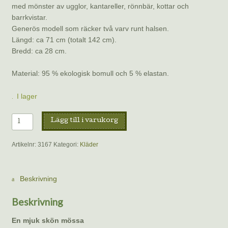
med mönster av ugglor, kantareller, rönnbär, kottar och
barrkvistar.
Generös modell som räcker två varv runt halsen.
Längd: ca 71 cm (totalt 142 cm).
Bredd: ca 28 cm.
Material: 95 % ekologisk bomull och 5 % elastan.
I lager
Ugglemössa
Lägg till i varukorg
och
tubsjal.
Artikelnr:
3167
Kategori:
Kläder
mängd
Beskrivning
Beskrivning
En mjuk skön mössa