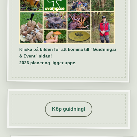
Klicka på bilden för att komma till "Guidningar
& Event" sidan!
2026 planering ligger uppe.
Köp guidning!