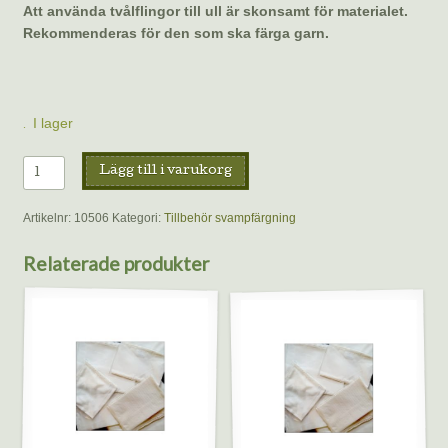
Att använda tvålflingor till ull är skonsamt för materialet.
Rekommenderas för den som ska färga garn.
I lager
Tvålflingor
Lägg till i varukorg
150g
mängd
Artikelnr:
10506
Kategori:
Tillbehör svampfärgning
Relaterade produkter