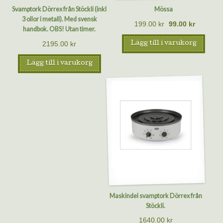
Svamptork Dörrex från Stöckli (inkl
Mössa
3 ollor i metall). Med svensk
199.00
kr
99.00
kr
handbok. OBS! Utan timer.
2195.00
kr
Lägg till i varukorg
Lägg till i varukorg
Maskindel svamptork Dörrex från
Stöckli.
1640.00
kr