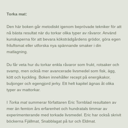
Torka mat:
Den här boken går metodiskt igenom beprövade tekniker för att
nå bästa resultat när du torkar olika typer av råvaror. Använd
kunskaperna för att bevara köksträdgårdens grödor, göra egen
friluftsmat eller utforska nya spännande smaker i din
matlagning.
Du får veta hur du torkar enkla råvaror som frukt, rotsaker och
svamp, men också mer avancerade livsmedel som fisk, ägg,
kött och kyckling. Boken innehåller recept på energikakor,
buljonger och egengjord jerky. Ett helt kapitel ägnas åt olika
typer av mattorkar.
I
Torka mat
summerar författaren Eric Tornblad resultaten av
mer än femton års erfarenhet och hundratals timmar av
experimenterande med torkade livsmedel. Eric har också skrivit
böckerna Fjällmat, Snabblagat på tur och Eldmat.