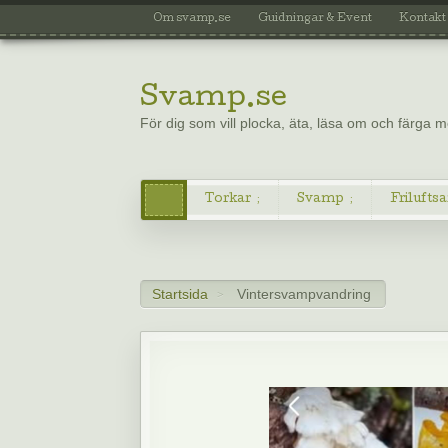
Om svamp.se
Guidningar & Event
Kontakt
Svamp.se
För dig som vill plocka, äta, läsa om och färga
Torkar
Svamp
Friluftsa
Startsida
Vintersvampvandring
>