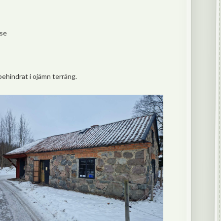
.se
behindrat i ojämn terräng.