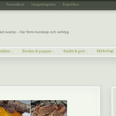
Presentkort
Integritetspolicy
Köpvillkor
 med svamp – här finns kunskap och verktyg
Mykologi
rtiklar
Böcker & papper
Smått & gott