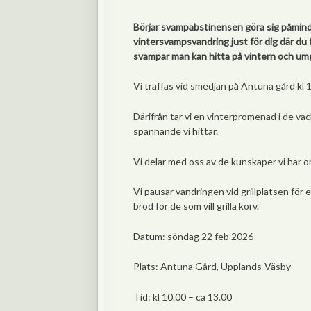
Börjar svampabstinensen göra sig påmind?
vintersvampsvandring just för dig där du 
svampar man kan hitta på vintern och um
Vi träffas vid smedjan på Antuna gård kl
Därifrån tar vi en vinterpromenad i de va
spännande vi hittar.
Vi delar med oss av de kunskaper vi har o
Vi pausar vandringen vid grillplatsen för 
bröd för de som vill grilla korv.
Datum: söndag 22 feb 2026
Plats: Antuna Gård, Upplands-Väsby
Tid: kl 10.00 – ca 13.00