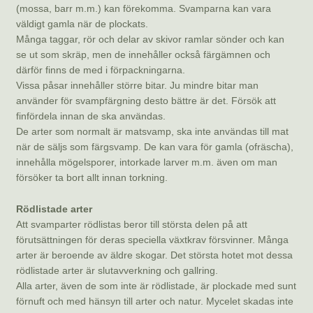
(mossa, barr m.m.) kan förekomma. Svamparna kan vara
väldigt gamla när de plockats.
Många taggar, rör och delar av skivor ramlar sönder och kan
se ut som skräp, men de innehåller också färgämnen och
därför finns de med i förpackningarna.
Vissa påsar innehåller större bitar. Ju mindre bitar man
använder för svampfärgning desto bättre är det. Försök att
finfördela innan de ska användas.
De arter som normalt är matsvamp, ska inte användas till mat
när de säljs som färgsvamp. De kan vara för gamla (ofräscha),
innehålla mögelsporer, intorkade larver m.m. även om man
försöker ta bort allt innan torkning.
Rödlistade arter
Att svamparter rödlistas beror till största delen på att
förutsättningen för deras speciella växtkrav försvinner. Många
arter är beroende av äldre skogar. Det största hotet mot dessa
rödlistade arter är slutavverkning och gallring.
Alla arter, även de som inte är rödlistade, är plockade med sunt
förnuft och med hänsyn till arter och natur. Mycelet skadas inte