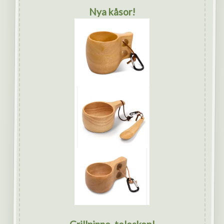
Nya kåsor!