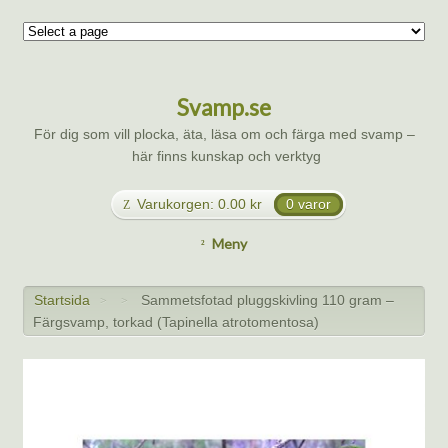
Svamp.se
För dig som vill plocka, äta, läsa om och färga med svamp –
här finns kunskap och verktyg
Varukorgen:
0.00
kr
0 varor
Meny
Startsida
Sammetsfotad pluggskivling 110 gram –
>
>
Färgsvamp, torkad (Tapinella atrotomentosa)