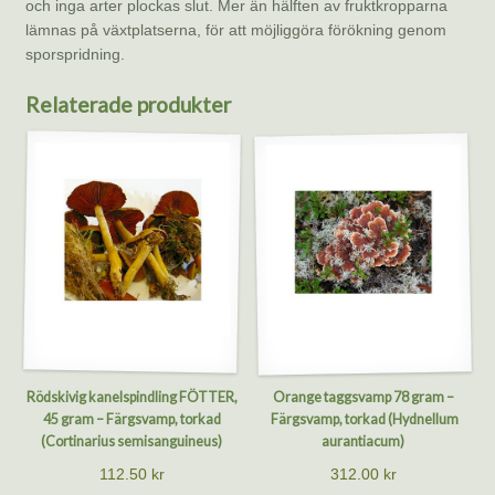
och inga arter plockas slut. Mer än hälften av fruktkropparna
lämnas på växtplatserna, för att möjliggöra förökning genom
sporspridning.
Relaterade produkter
Rödskivig kanelspindling FÖTTER,
Orange taggsvamp 78 gram –
45 gram – Färgsvamp, torkad
Färgsvamp, torkad (Hydnellum
(Cortinarius semisanguineus)
aurantiacum)
112.50
kr
312.00
kr