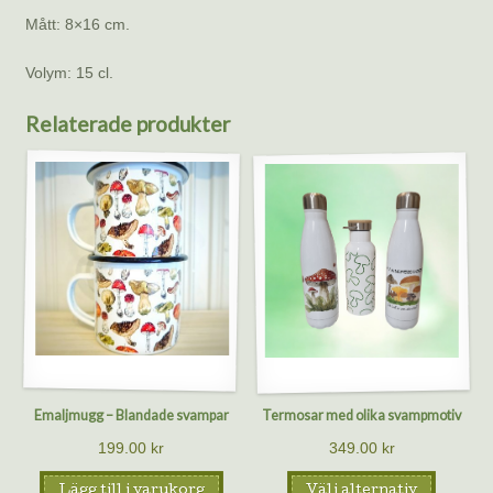
Mått: 8×16 cm.
Volym: 15 cl.
Relaterade produkter
Emaljmugg – Blandade svampar
Termosar med olika svampmotiv
199.00
kr
349.00
kr
Lägg till i varukorg
Välj alternativ