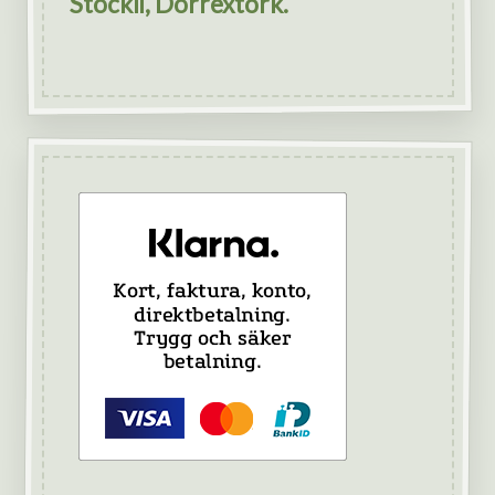
Stöckli, Dörrextork.