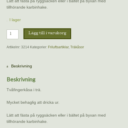
Lätt att fästa på ryggsäcken eller i bältet på byxan med
tillhörande karbinhake.
I lager
Träkåsa
Lägg till i varukorg
Medium
15
Artikelnr:
3214
Kategorier:
Friluftsartiklar
,
Träkåsor
cl
mängd
Beskrivning
Beskrivning
Tvåfingerkåsa i trä.
Mycket behaglig att dricka ur.
Lätt att fästa på ryggsäcken eller i bältet på byxan med
tillhörande karbinhake.