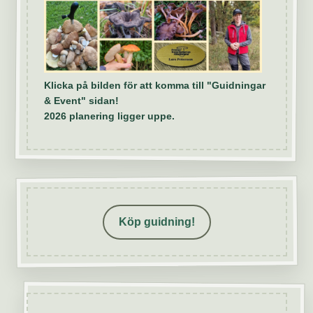
Klicka på bilden för att komma till "Guidningar
& Event" sidan!
2026 planering ligger uppe.
Köp guidning!