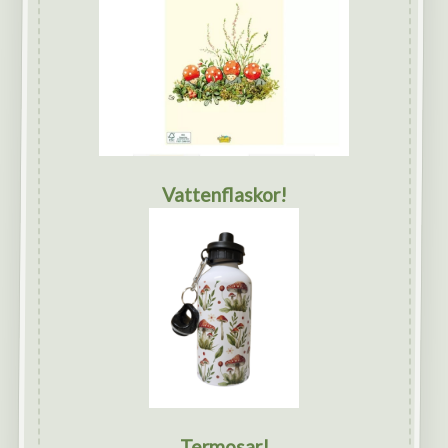
Vattenflaskor!
Termosar!