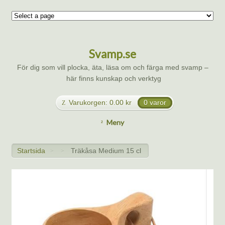
Svamp.se
För dig som vill plocka, äta, läsa om och färga med svamp –
här finns kunskap och verktyg
Varukorgen:
0.00
kr
0 varor
Meny
Startsida
Träkåsa Medium 15 cl
>
>