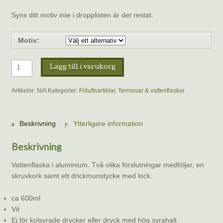
Syns ditt motiv inte i dropplisten är det restat.
Motiv:
Vattenflaskor
Lägg till i varukorg
med
olika
Artikelnr:
N/A
Kategorier:
Friluftsartiklar
,
Termosar & vattenflaskor
svampmotiv
mängd
Beskrivning
Ytterligare information
Beskrivning
Vattenflaska i aluminium. Två olika förslutningar medföljer, en
skruvkork samt ett drickmunstycke med lock.
ca 600ml
Vit
Ej för kolsyrade drycker eller dryck med hög syrahalt