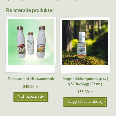
Relaterade produkter
Termosar med olika svampmotiv
Mygg- och fästingmedel, spray |
Sjö&Hav Mygg + Fästing
349.00
kr
135.00
kr
Välj alternativ
Lägg till i varukorg