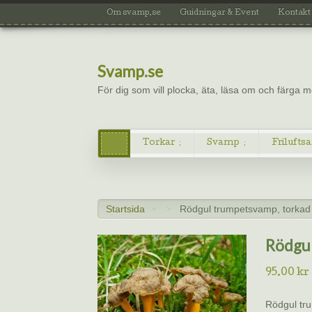
Om svamp.se
Guidningar & Event
Kontakt
Svamp.se
För dig som vill plocka, äta, läsa om och färga
Torkar
Svamp
Friluftsa
Startsida
Rödgul trumpetsvamp, torkad
>
>
Rödgul
95.00
kr
Rödgul tru