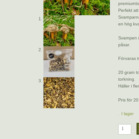
premiumtor
Perfekt att
Svamparna 
en hög kval
Svampen ä
påsar.
Förvaras t
20 gram to
torkning.
Häller i fl
Pris för 2
I lager
Rödgul
trumpets