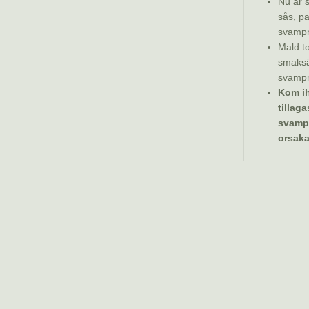
Nu är 
sås, pa
svampr
Mald t
smaksä
svampmj
Kom i
tillag
svampm
orsaka