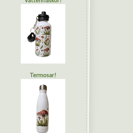
Vattenflaskor!
Termosar!