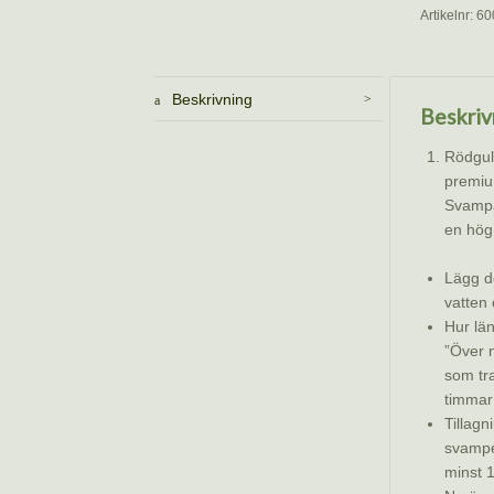
torkad
Artikelnr:
60
20
gram
mängd
Beskrivning
Beskriv
Rödgul
premium
Svampa
en hög 
Lägg de
vatten 
Hur län
”Över 
som tr
timmar 
Tillagn
svampe
minst 