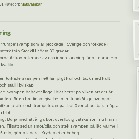
01
Kategori:
Matsvampar
ning
 trumpetsvamp som är plockade i Sverige och torkade i
tork från Stöckli i högst 30 grader.
rna är kontrollerade av oss innan torkning för att garantera
kvalitet.
n torkade svampen i ett lämpligt kärl och täck med kallt
och ställ i kylskåp.
ge svampen behöver ligga i blöt beror på vilken art det är.
natten” är en bra tidsangivelse, men tunnköttiga svampar
attkantareller och trumpetsvampar behöver oftast bara några
i blöt.
ing: Börja med att ånga bort överflödig vätska som nu finns i
n. Tillsätt sedan smör/olja och stek svampen på låg värme i
15 min, gärna längre. Krydda efter behag.