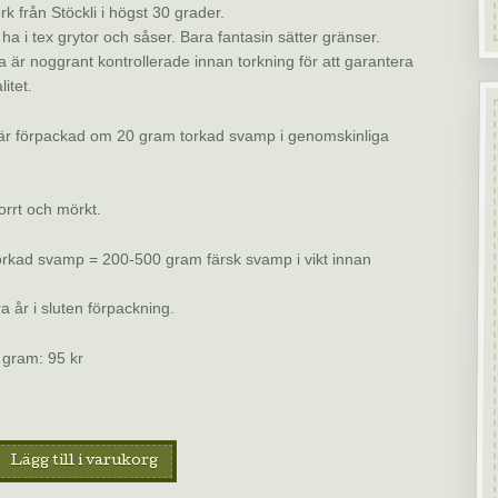
k från Stöckli i högst 30 grader.
 ha i tex grytor och såser. Bara fantasin sätter gränser.
är noggrant kontrollerade innan torkning för att garantera
itet.
r förpackad om 20 gram torkad svamp i genomskinliga
orrt och mörkt.
rkad svamp = 200-500 gram färsk svamp i vikt innan
era år i sluten förpackning.
0 gram: 95 kr
Lägg till i varukorg
vamp,