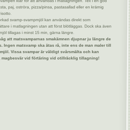
svampen klar för att användas i matlagningen. Tex i en god
sta, paj, oströra, pizza/pinsa, pastasallad eller en krämig
isotto.
orkad svamp-svampmjöl kan användas direkt som
ttare i matlagningen utan att först blötläggas. Dock ska även
öl tillagas i minst 15 min, gärna längre.
håg att matsvamparnas smakämnen djupnar ju längre de
as. Ingen matsvamp ska ätas rå, inte ens de man maler till
jöl. Vissa svampar är väldigt svårsmälta och kan
 magbesvär vid förtäring vid otillräcklig tillagning!