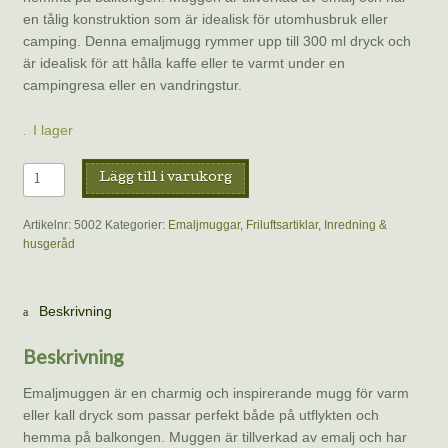
en tålig konstruktion som är idealisk för utomhusbruk eller
camping. Denna emaljmugg rymmer upp till 300 ml dryck och
är idealisk för att hålla kaffe eller te varmt under en
campingresa eller en vandringstur.
I lager
Emaljmugg
Lägg till i varukorg
-
Kantareller
Artikelnr:
5002
Kategorier:
Emaljmuggar
,
Friluftsartiklar
,
Inredning &
mängd
husgeråd
Beskrivning
Beskrivning
Emaljmuggen är en charmig och inspirerande mugg för varm
eller kall dryck som passar perfekt både på utflykten och
hemma på balkongen. Muggen är tillverkad av emalj och har