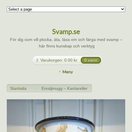
Svamp.se
För dig som vill plocka, äta, läsa om och färga med svamp –
här finns kunskap och verktyg
Varukorgen:
0.00
kr
0 varor
Meny
Startsida
Emaljmugg – Kantareller
>
>