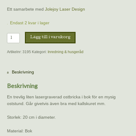
Ett samarbete med
Jolejoy Laser Design
Endast 2 kvar i lager
Liten
Lägg till i varukorg
lasergraverad
ostbricka
Artikelnr:
3195
Kategori:
Inredning & husgeråd
Champignon
i
bok,
Beskrivning
20
cm/diameter.
Beskrivning
mängd
En trevlig liten lasergraverad ostbricka i bok för en mysig
oststund. Går givetvis även bra med kallskuret mm.
Storlek: 20 cm i diameter.
Material: Bok