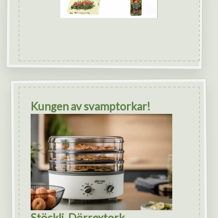
Kungen av svamptorkar!
Stöckli, Dörrextork.