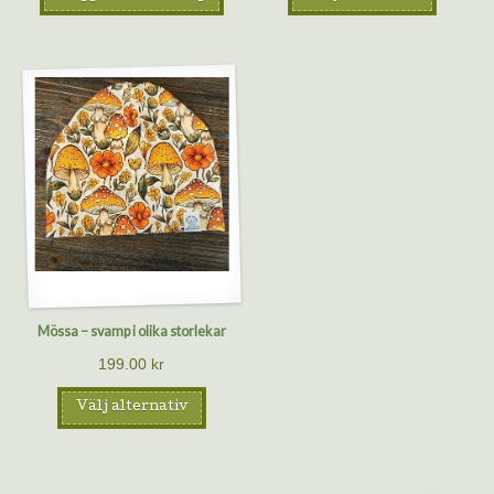
Mössa – svamp i olika storlekar
199.00
kr
Välj alternativ