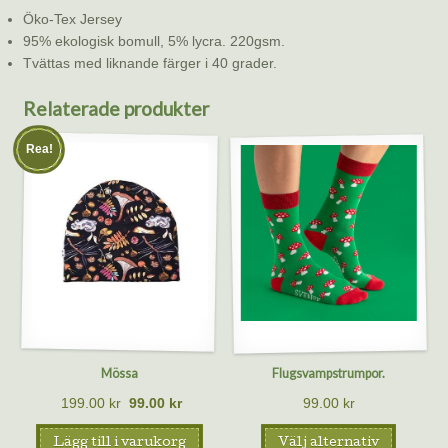
Öko-Tex Jersey
95% ekologisk bomull, 5% lycra. 220gsm.
Tvättas med liknande färger i 40 grader.
Relaterade produkter
Rea!
Mössa
Flugsvampstrumpor.
199.00
kr
99.00
kr
99.00
kr
Lägg till i varukorg
Välj alternativ