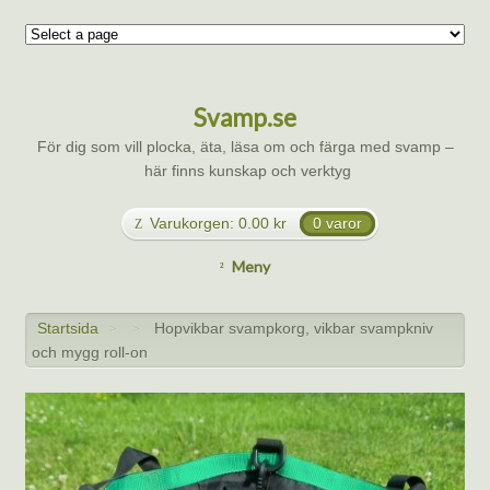
Svamp.se
För dig som vill plocka, äta, läsa om och färga med svamp –
här finns kunskap och verktyg
Varukorgen:
0.00
kr
0 varor
Meny
Startsida
Hopvikbar svampkorg, vikbar svampkniv
>
>
och mygg roll-on