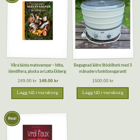
Våra bästa matsvampar – hitta,
Begagnad äldre Stöcklitork med 3
identifiera, plocka av Lotta Ekberg
månaders funktionsgaranti
249.00
kr
149.00
kr
1500.00
kr
Lägg till i varukorg
Lägg till i varukorg
Rea!