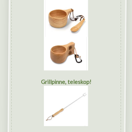
Grillpinne, teleskop!