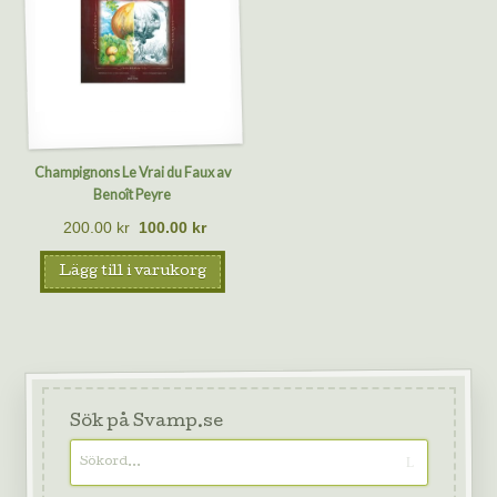
Champignons Le Vrai du Faux av
Benoît Peyre
200.00
kr
100.00
kr
Lägg till i varukorg
Sök på Svamp.se