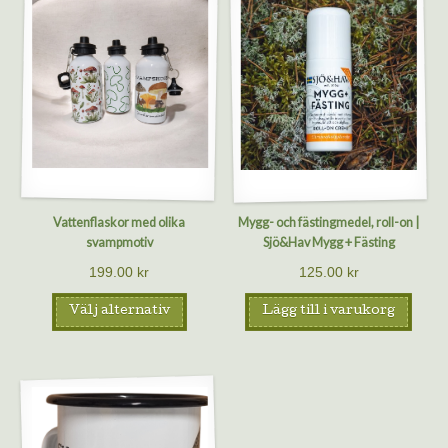
Vattenflaskor med olika
Mygg- och fästingmedel, roll-on |
svampmotiv
Sjö&Hav Mygg + Fästing
199.00
kr
125.00
kr
Välj alternativ
Lägg till i varukorg