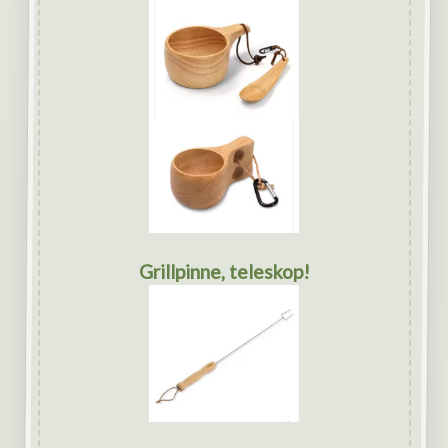
Grillpinne, teleskop!