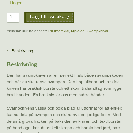
I lager
Svampkniv,
Lägg till i varukorg
vikbar
med
Artikelnr:
303
Kategorier:
Friluftsartiklar
,
Mykologi
,
Svampknivar
borste
mängd
Beskrivning
Beskrivning
Den här svampkniven är en perfekt hjälp både i svampskogen
och när du ska rensa svampen. Den hopfällbara och rostfria
kniven har praktisk borste och ett skönt trähandtag som ligger
bra i handen. En bra kniv för oss med större händer.
Svampknivens vassa och böjda blad är utformat för att enkelt
kunna dela på svampen och skära av den jordiga foten. Med
de små grova hacken på baksidan av kniven och textilborsten
på handtaget kan du enkelt skrapa och borsta bort jord, barr