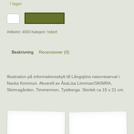
I lager
Vykort
Lägg till i varukorg
-
Springande
Artikelnr:
4003
Kategori:
Vykort
sothöna
mängd
Beskrivning
Recensioner (0)
Beskrivning
Illustration på informationsskylt till Långsjöns naturreservat i
Nacka Kommun. Akvarell av ÅsaLisa Linnman/SKIMRA,
Skimragården, Timmermon, Tystberga. Storlek ca 15 x 21 cm.
Relaterade produkter