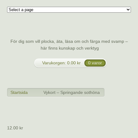
Svamp.se
För dig som vill plocka, äta, läsa om och färga med svamp –
här finns kunskap och verktyg
Varukorgen:
0.00
kr
0 varor
Meny
Startsida
Vykort – Springande sothöna
>
>
Vykort – Springande sothöna
12.00
kr