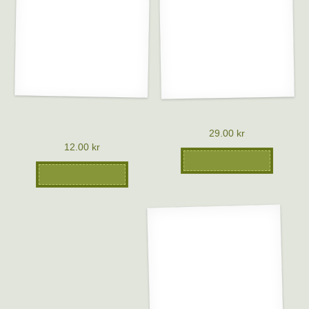
Vykort – Glasäpplet –
Vykort – Havets läckerheter
Transparente Blanche
29.00
kr
12.00
kr
Lägg till i varukorg
Lägg till i varukorg