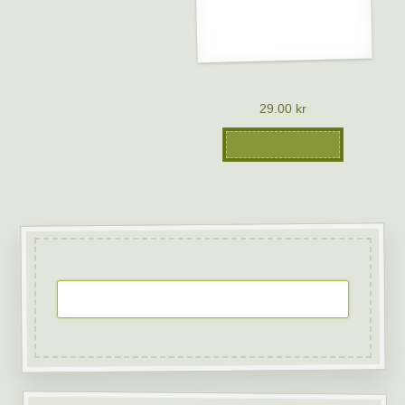
Vykort – Sångfåglar
29.00
kr
Lägg till i varukorg
Sök på Svamp.se