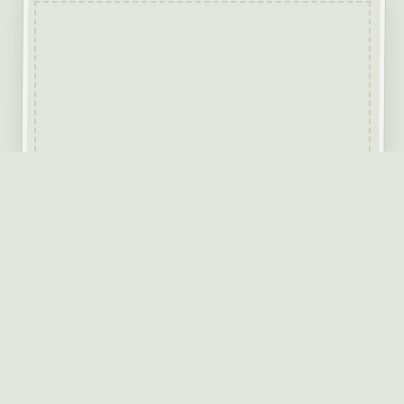
Klicka på bilden för att komma till "Guidningar
& Event" sidan!
2026 planering ligger uppe.