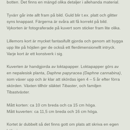
botten. Det finns en mängd olika detaljer i allehanda material.
Tyvärr går inte allt fram på bild. Guld blir t.ex. platt och glitter
syns knappast. Färgerna är svåra att få korrekt på bild.
Vykorten är fotograferade på kuvert som sticker fram lite olika.
Lillemors kort är mycket fantasifullt gjorda och genom att bygga
upp lite på höjden ger de också ett flerdimensionellt intryck.
Varje kort är ett konstverk i sig.
Kuverten är handgjorda av loktapapper. Loktapapper görs av
en nepalesisk planta,
Daphne papyracea (Daphne cannabina)
,
som växer upp och är klar att skördas igen 4 – 5 år efter förra
skörden. Växten tillhör släktet
Tibaster
, och familjen
Tibastväxter.
Mått korten: ca 10 cm breda och ca 15 cm höga.
Mått kuverten: ca 11,5 cm breda och 16 cm höga.
Kortet är dubbelt så det finns gott om plats att skriva en egen