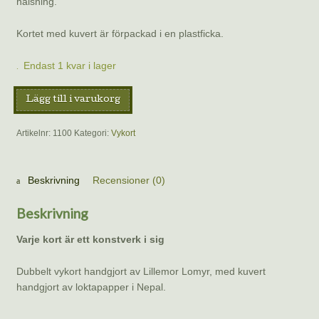
hälsning.
Kortet med kuvert är förpackad i en plastficka.
Endast 1 kvar i lager
Vykort
Lägg till i varukorg
–
Två
Artikelnr:
1100
Kategori:
Vykort
fjärilar
av
Lillemor
Beskrivning
Recensioner (0)
Lomyr
mängd
Beskrivning
Varje kort är ett konstverk i sig
Dubbelt vykort handgjort av Lillemor Lomyr, med kuvert
handgjort av loktapapper i Nepal.