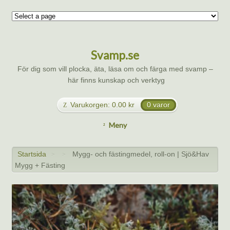
Svamp.se
För dig som vill plocka, äta, läsa om och färga med svamp –
här finns kunskap och verktyg
Varukorgen:
0.00
kr
0 varor
Meny
Startsida
Mygg- och fästingmedel, roll-on | Sjö&Hav
>
>
Mygg + Fästing