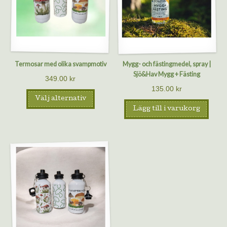
Termosar med olika svampmotiv
Mygg- och fästingmedel, spray |
Sjö&Hav Mygg + Fästing
349.00
kr
135.00
kr
Välj alternativ
Lägg till i varukorg