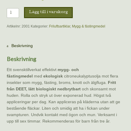
Mygg-
Lägg till i varukorg
och
fästingmedel,
Artikelnr:
2001
Kategorier:
Friluftsartiklar
,
Mygg & fästingmedel
roll-
on
|
Beskrivning
Sjö&Hav
Mygg
Beskrivning
+
Fästing
Ett svensktillverkat effektivt
mygg- och
mängd
fästingmedel
med
ekologisk
citroneukalyptusolja mot flera
insekter som mygg, fästing, broms, knott och älgfluga.
Fritt
från DEET, lätt biologiskt nedbrytbart
och skonsamt mot
huden. Rolla och stryk ut över exponerad hud. Högst två
appliceringar per dag. Kan appliceras på kläderna utan att ge
bestående fläckar. Liten och smidig att ha i fickan under
svampturen. Undvik kontakt med ögon och mun. Verksamt i
upp till sex timmar. Rekommenderas för barn från tre år.