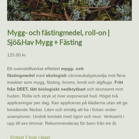
Mygg- och fästingmedel, roll-on |
Sjö&Hav Mygg + Fästing
125.00
kr
Ett svensktillverkat effektivt
mygg- och
fästingmedel
med
ekologisk
citroneukalyptusolja mot flera
insekter som mygg, fästing, broms, knott och älgfluga.
Fritt
från DEET, lätt biologiskt nedbrytbart
och skonsamt mot
huden. Rolla och stryk ut över exponerad hud. Högst två
appliceringar per dag. Kan appliceras på kläderna utan att ge
bestående fläckar. Liten och smidig att ha i fickan under
svampturen. Undvik kontakt med ögon och mun. Verksamt i
upp till sex timmar. Rekommenderas för barn från tre år.
Endast 2 kvar i lager