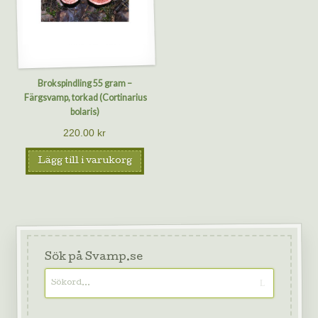
Brokspindling 55 gram –
Färgsvamp, torkad (Cortinarius
bolaris)
220.00
kr
Lägg till i varukorg
Sök på Svamp.se