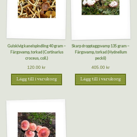
Gulskivig kanelspindling 40 gram –
Skarp dropptaggsvamp 135 gram –
Färgsvamp, torkad (Cortinarius
Färgsvamp, torkad (Hydnellum
croceus, coll.)
peckii)
120.00
kr
405.00
kr
Lägg till i varukorg
Lägg till i varukorg