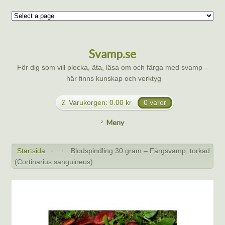
Svamp.se
För dig som vill plocka, äta, läsa om och färga med svamp –
här finns kunskap och verktyg
Varukorgen:
0.00
kr
0 varor
Meny
Startsida
Blodspindling 30 gram – Färgsvamp, torkad
>
>
(Cortinarius sanguineus)