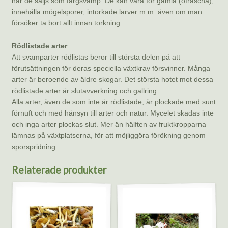
när de säljs som färgsvamp. De kan vara för gamla (ofräscha),
innehålla mögelsporer, intorkade larver m.m. även om man
försöker ta bort allt innan torkning.
Rödlistade arter
Att svamparter rödlistas beror till största delen på att
förutsättningen för deras speciella växtkrav försvinner. Många
arter är beroende av äldre skogar. Det största hotet mot dessa
rödlistade arter är slutavverkning och gallring.
Alla arter, även de som inte är rödlistade, är plockade med sunt
förnuft och med hänsyn till arter och natur. Mycelet skadas inte
och inga arter plockas slut. Mer än hälften av fruktkropparna
lämnas på växtplatserna, för att möjliggöra förökning genom
sporspridning.
Relaterade produkter